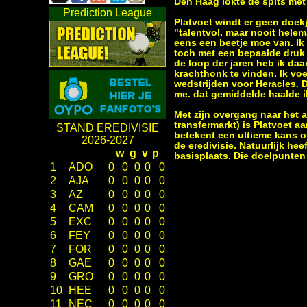
Den Haag lokte de spits met 
Prediction League
Platvoet windt er geen doekj
"talentvol. maar nooit hele
eens een beetje moe van. Ik 
toch met een bepaalde druk 
de loop der jaren heb ik daa
krachthonk te vinden. lk voe
wedstrijden voor Heracles. D
me. dat gemiddelde haalde i
Met zijn overgang naar het 
transfermarkt) is Platvoet aa
STAND EREDIVISIE
betekent een ultieme kans o
2026-2027
de eredivisie. Natuurlijk he
w
g
v
p
basisplaats. Die doelpunte
1
ADO
0
0
0
0
0
2
AJA
0
0
0
0
0
3
AZ
0
0
0
0
0
4
CAM
0
0
0
0
0
5
EXC
0
0
0
0
0
6
FEY
0
0
0
0
0
7
FOR
0
0
0
0
0
8
GAE
0
0
0
0
0
9
GRO
0
0
0
0
0
10
HEE
0
0
0
0
0
11
NEC
0
0
0
0
0