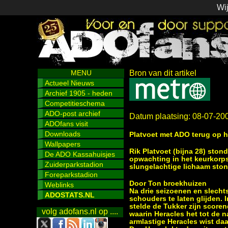
Wij
MENU
Bron van dit artikel
Actueel Nieuws
Archief 1905 - heden
Competitieschema
ADO-post archief
Datum plaatsing: 08-07-20
ADOfans visit
Downloads
Platvoet met ADO terug op 
Wallpapers
Rik Platvoet (bijna 28) ston
De ADO Kassahuisjes
opwachting in het keurkorps
Zuiderparkstadion
slungelachtige lichaam ston
Foreparkstadion
Door Ton broekhuizen
Weblinks
Na drie seizoenen en slechts
ADOSTATS.NL
schouders te laten glijden. 
stelde de Tukker zijn scoren
volg adofans.nl op ....
waarin Heracles het tot de na
armlastige Heracles wist daa