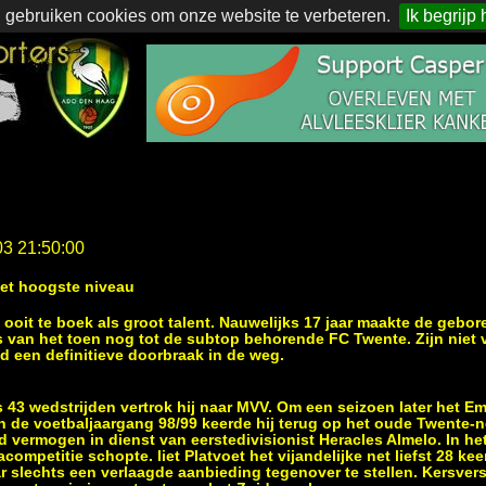
 gebruiken cookies om onze website te verbeteren.
Ik begrijp 
03 21:50:00
het hoogste niveau
d ooit te boek als groot talent. Nauwelijks 17 jaar maakte de gebor
 van het toen nog tot de subtop behorende FC Twente. Zijn niet 
d een definitieve doorbraak in de weg.
 43 wedstrijden vertrok hij naar MVV. Om een seizoen later het Em
In de voetbaljaargang 98/99 keerde hij terug op het oude Twente-n
d vermogen in dienst van eerstedivisionist Heracles Almelo. In he
competitie schopte. liet Platvoet het vijandelijke net liefst 28 kee
r slechts een verlaagde aanbieding tegenover te stellen. Kersver