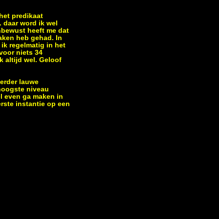
het predikaat
 daar word ik wel
Onbewust heeft me dat
maken heb gehad. In
ik regelmatig in het
voor niets 34
 altijd wel. Geloof
verder lauwe
 hoogste niveau
el even ga maken in
rste instantie op een