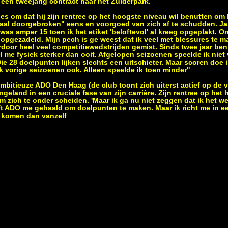
een tweejarig contract naar het Zuiderpark.
es om dat hij zijn rentree op het hoogste niveau wil benutten om 
maal doorgebroken" eens en voorgoed van zich af te schudden. Ja.
was amper 15 toen ik het etiket 'beloftevol' al kreeg opgeplakt. 
opgezadeld. Mijn pech is ge weest dat ik veel met blessures te 
rdoor heel veel competitiewedstrijden gemist. Sinds twee jaar ben 
l me fysiek sterker dan ooit. Afgelopen seizoenen speelde ik niet 
ie 28 doelpunten lijken slechts een uitschieter. Maar scoren doe ik
k vorige seizoenen ook. Alleen speelde ik toen minder"
ambitieuze ADO Den Haag (de club toont zich uiterst actief op de 
ngeland in een cruciale fase van zijn carrière. Zijn rentree op het
m zich te onder scheiden. 'Maar ik ga nu niet zeggen dat ik het w
eft ADO me gehaald om doelpunten te maken. Maar ik richt me in ee
n komen dan vanzelf