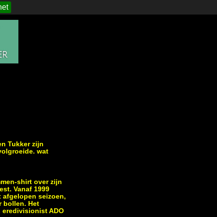
het
en Tukker zijn
volgroeide. wat
men-shirt over zijn
est. Vanaf 1999
t afgelopen seizoen,
r bollen. Het
s eredivisionist ADO