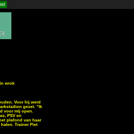
het
 in wrok
houden. Voor hij werd
arkstadion gezet. “Ik
ld voor mij open.
jax, PSV en
het plafond van haar
halen. Trainer Piet