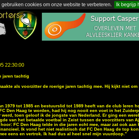
 gebruiken cookies om onze website te verbeteren.
Ik begrijp 
05 22:30:00
e jaren tachtig
maakte als voorzitter de roerige jaren tachtig mee. Hij kijkt niet om
van 1979 tot 1985 en bestuurslid tot 1989 heeft van de club leren 
FC Den Haag te worden, had hij nog nooit een voet in het Zuiderp
er werd, toen geloof ik de jongste van Nederland. Er ging een were
gde van het betaalde voetbal in Zeist tussen de voorzitters van A
 hoor: FC Den Haag telde in die jaren echt mee, maar zat ook aan 
inancieel. Ik vond het niet realistisch dat FC Den Haag de top kon 
mee eens en vertrok. Ik had dus al heel snel mijn vuurdoop.”