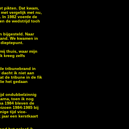
et pikten. Dat kwam,
 met vergelijk met nu,
. In 1982 voerde de
en de wedstrijd toch
 bijgesteld. Naar
 stand. We kwamen in
t dieptepunt.
mij thuis, waar mijn
k kreeg zelfs
de tribunebrand in
 dacht ik niet aan
t de tribune in de fik
 die het gedaan
ijd ondubbelzinnig
arna, toen ik nog
 na 1984 bleven de
izoen 1984-1985 bij
ige tijd vice-
 jaar een kerstkaart