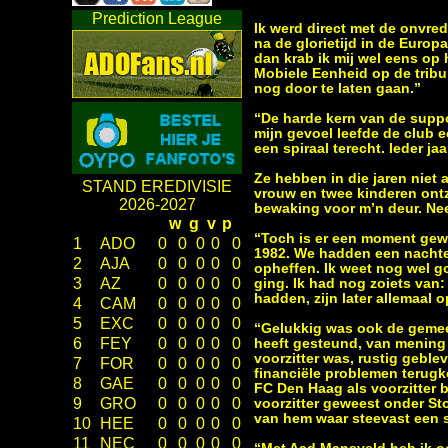
Prediction League
Ik werd direct met de onvre
na de glorietijd in de Europ
dan krab ik mij wel eens op
Mobiele Eenheid op de tribu
nog door te laten gaan.”
“De harde kern van de suppo
mijn gevoel leefde de club e
een spiraal terecht. Ieder j
Ze hebben in die jaren niet 
STAND EREDIVISIE
vrouw en twee kinderen ontz
2026-2027
bewaking voor m’n deur. Ne
w
g
v
p
“Toch is er een moment gewe
1
ADO
0
0
0
0
0
1982. We hadden een nachteli
2
AJA
0
0
0
0
0
opheffen. Ik weet nog wel go
3
AZ
0
0
0
0
0
ging. Ik had nog zoiets van:
hadden, zijn later allemaal 
4
CAM
0
0
0
0
0
5
EXC
0
0
0
0
0
“Gelukkig was ook de gemee
6
FEY
0
0
0
0
0
heeft gesteund, van mening 
voorzitter was, rustig gebl
7
FOR
0
0
0
0
0
financiële problemen terugk
8
GAE
0
0
0
0
0
FC Den Haag als voorzitter b
9
GRO
0
0
0
0
0
voorzitter geweest onder Sto
van hem waar steevast een st
10
HEE
0
0
0
0
0
11
NEC
0
0
0
0
0