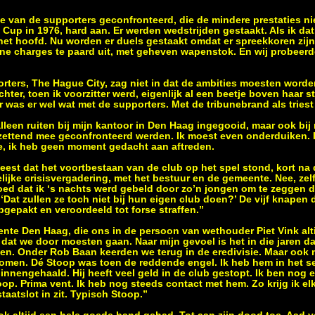
de van de supporters geconfronteerd, die de mindere prestaties ni
a Cup in 1976, hard aan. Er werden wedstrijden gestaakt. Als ik dat
 het hoofd. Nu worden er duels gestaakt omdat er spreekkoren zijn
ne charges te paard uit, met geheven wapenstok. En wij probeerd
rters, The Hague City, zag niet in dat de ambities moesten worden
chter, toen ik voorzitter werd, eigenlijk al een beetje boven haar
aar was er wel wat met de supporters. Met de tribunebrand als tries
alleen ruiten bij mijn kantoor in Den Haag ingegooid, maar ook bij 
ettend mee geconfronteerd werden. Ik moest even onderduiken. I
e, ik heb geen moment gedacht aan aftreden.
est dat het voortbestaan van de club op het spel stond, kort na 
jke crisisvergadering, met het bestuur en de gemeente. Nee, zelf
ed dat ik ‘s nachts werd gebeld door zo’n jongen om te zeggen da
 ‘Dat zullen ze toch niet bij hun eigen club doen?’ De vijf knapen
opgepakt en veroordeeld tot forse straffen.”
nte Den Haag, die ons in de persoon van wethouder Piet Vink alt
dat we door moesten gaan. Naar mijn gevoel is het in die jaren da
even. Onder Rob Baan keerden we terug in de eredivisie. Maar ook
omen. Dé Stoop was toen de reddende engel. Ik heb hem in het se
innengehaald. Hij heeft veel geld in de club gestopt. Ik ben nog en
op. Prima vent. Ik heb nog steeds contact met hem. Zo krijg ik elk
aatslot in zit. Typisch Stoop.”