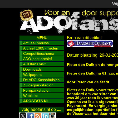
Wij
MENU
Bron van dit artikel
Actueel Nieuws
Archief 1905 - heden
Competitieschema
Datum plaatsing: 29-01-20
ADO-post archief
ADOfans visit
Pieter den Dulk en de roerig
Downloads
Pieter den Dulk, nu 61 jaar, 
Wallpapers
De ADO Kassahuisjes
door Peter van de Stadt
Zuiderparkstadion
Pieter den Dulk, voorzitter 
Foreparkstadion
benaderd om voorzitter van 
Weblinks
was 36 jaar toen ik voorzitt
ADOSTATS.NL
Opeens zat ik als afgevaardi
Feyenoord. En vergis je niet
volg adofans.nl op ....
mogelijkheden, sportief én f
de Visser was het daar niet 