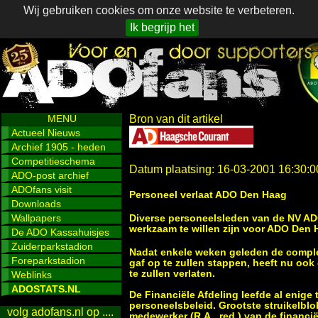
Wij gebruiken cookies om onze website te verbeteren.
Ik begrijp het
MENU
Bron van dit artikel
Actueel Nieuws
Archief 1905 - heden
Competitieschema
Datum plaatsing: 16-03-2001 16:30:0
ADO-post archief
ADOfans visit
Personeel verlaat ADO Den Haag
Downloads
Wallpapers
Diverse personeelsleden van de NV AD
werkzaam te willen zijn voor ADO Den
De ADO Kassahuisjes
Zuiderparkstadion
Nadat enkele weken geleden de comple
Foreparkstadion
gaf op te zullen stappen, heeft nu o
te zullen verlaten.
Weblinks
ADOSTATS.NL
De Financiële Afdeling leefde al enige
personeelsbeleid. Grootste struikelbl
volg adofans.nl op ....
medewerker (R.A., red.) van de financië