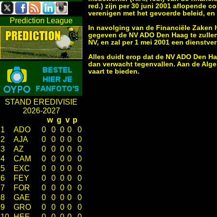
red.) zijn per 30 juni 2001 aflopende 
verenigen met het gevoerde beleid, en 
Prediction League
In navolging van de Financiële Zaken h
gegeven de NV ADO Den Haag te zullen 
NV, en zal per 1 mei 2001 een dienstver
Alles duidt erop dat de NV ADO Den Haa
dan verwacht tegenvallen. Aan de Alge
vaart te bieden.
STAND EREDIVISIE
2026-2027
w
g
v
p
1
ADO
0
0
0
0
0
2
AJA
0
0
0
0
0
3
AZ
0
0
0
0
0
4
CAM
0
0
0
0
0
5
EXC
0
0
0
0
0
6
FEY
0
0
0
0
0
7
FOR
0
0
0
0
0
8
GAE
0
0
0
0
0
9
GRO
0
0
0
0
0
10
HEE
0
0
0
0
0