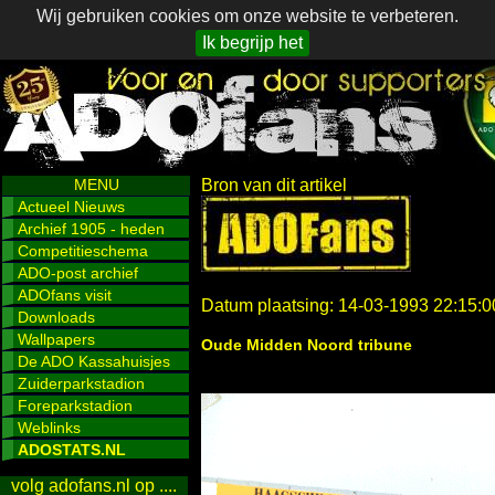
Wij gebruiken cookies om onze website te verbeteren.
Ik begrijp het
MENU
Bron van dit artikel
Actueel Nieuws
Archief 1905 - heden
Competitieschema
ADO-post archief
ADOfans visit
Datum plaatsing: 14-03-1993 22:15:0
Downloads
Wallpapers
Oude Midden Noord tribune
De ADO Kassahuisjes
Zuiderparkstadion
Foreparkstadion
Weblinks
ADOSTATS.NL
volg adofans.nl op ....