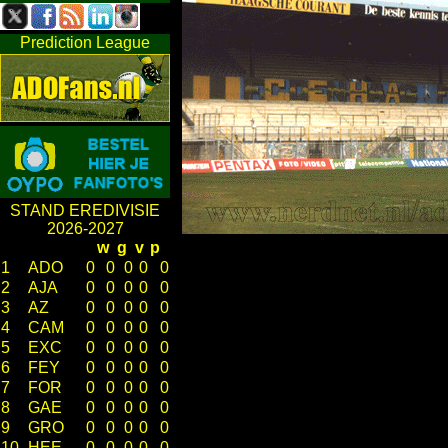
Prediction League
STAND EREDIVISIE
2026-2027
w
g
v
p
1
ADO
0
0
0
0
0
2
AJA
0
0
0
0
0
3
AZ
0
0
0
0
0
4
CAM
0
0
0
0
0
5
EXC
0
0
0
0
0
6
FEY
0
0
0
0
0
7
FOR
0
0
0
0
0
8
GAE
0
0
0
0
0
9
GRO
0
0
0
0
0
10
HEE
0
0
0
0
0