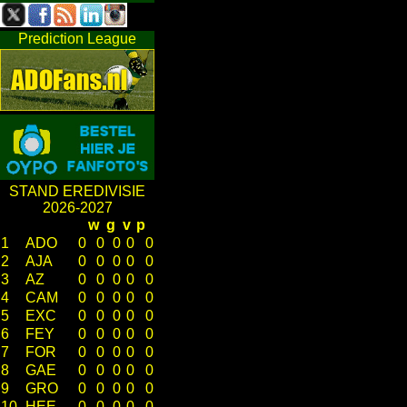
Prediction League
STAND EREDIVISIE
2026-2027
w
g
v
p
1
ADO
0
0
0
0
0
2
AJA
0
0
0
0
0
3
AZ
0
0
0
0
0
4
CAM
0
0
0
0
0
5
EXC
0
0
0
0
0
6
FEY
0
0
0
0
0
7
FOR
0
0
0
0
0
8
GAE
0
0
0
0
0
9
GRO
0
0
0
0
0
10
HEE
0
0
0
0
0