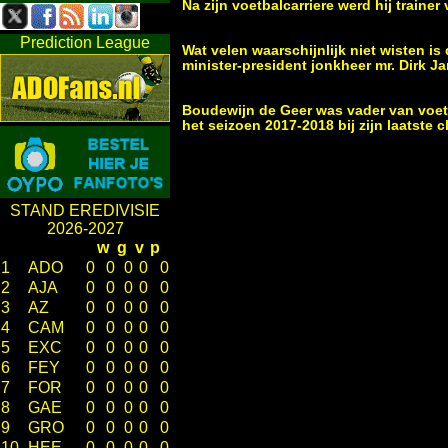
Na zijn voetbalcarriere werd hij train
Prediction League
Wat velen waarschijnlijk niet wisten is
minister-president jonkheer mr. Dirk J
Boudewijn de Geer was vader van voet
het seizoen 2017-2018 bij zijn laatste
STAND EREDIVISIE
2026-2027
w
g
v
p
1
ADO
0
0
0
0
0
2
AJA
0
0
0
0
0
3
AZ
0
0
0
0
0
4
CAM
0
0
0
0
0
5
EXC
0
0
0
0
0
6
FEY
0
0
0
0
0
7
FOR
0
0
0
0
0
8
GAE
0
0
0
0
0
9
GRO
0
0
0
0
0
10
HEE
0
0
0
0
0