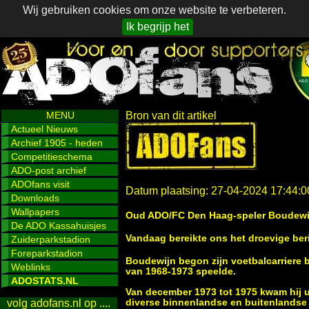
Wij gebruiken cookies om onze website te verbeteren.
Ik begrijp het
MENU
Bron van dit artikel
Actueel Nieuws
Archief 1905 - heden
Competitieschema
ADO-post archief
ADOfans visit
Datum plaatsing: 27-04-2024 17:44:0
Downloads
Wallpapers
Oud ADO/FC Den Haag-speler Boudewij
De ADO Kassahuisjes
Vandaag bereikte ons het droevige beri
Zuiderparkstadion
Foreparkstadion
Boudewijn begon zijn voetbalcarriere 
Weblinks
van 1968-1973 speelde.
ADOSTATS.NL
Van december 1973 tot 1975 kwam hij uit
diverse binnenlandse en buitenlandse
volg adofans.nl op ....