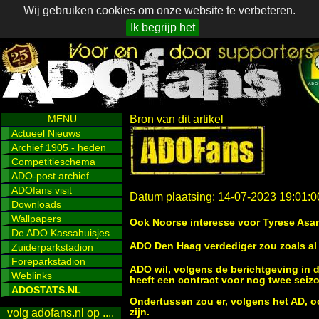
Wij gebruiken cookies om onze website te verbeteren.
Ik begrijp het
MENU
Bron van dit artikel
Actueel Nieuws
Archief 1905 - heden
Competitieschema
ADO-post archief
ADOfans visit
Datum plaatsing: 14-07-2023 19:01:0
Downloads
Wallpapers
Ook Noorse interesse voor Tyrese Asa
De ADO Kassahuisjes
ADO Den Haag verdediger zou zoals al 
Zuiderparkstadion
Foreparkstadion
ADO wil, volgens de berichtgeving in de
Weblinks
heeft een contract voor nog twee seiz
ADOSTATS.NL
Ondertussen zou er, volgens het AD, o
zijn.
volg adofans.nl op ....