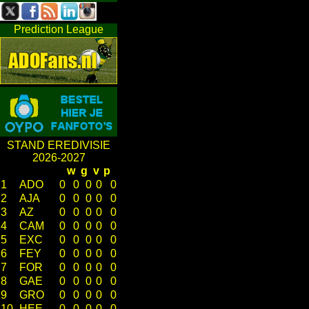
Prediction League
STAND EREDIVISIE
2026-2027
w
g
v
p
1
ADO
0
0
0
0
0
2
AJA
0
0
0
0
0
3
AZ
0
0
0
0
0
4
CAM
0
0
0
0
0
5
EXC
0
0
0
0
0
6
FEY
0
0
0
0
0
7
FOR
0
0
0
0
0
8
GAE
0
0
0
0
0
9
GRO
0
0
0
0
0
10
HEE
0
0
0
0
0