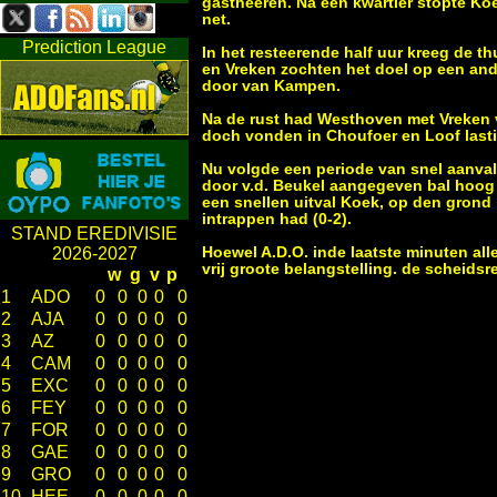
gastheeren. Na een kwartier stopte Ko
net.
Prediction League
In het resteerende half uur kreeg de t
en Vreken zochten het doel op een and
door van Kampen.
Na de rust had Westhoven met Vreken 
doch vonden in Choufoer en Loof last
Nu volgde een periode van snel aanval
door v.d. Beukel aangegeven bal hoog 
een snellen uitval Koek, op den grond
intrappen had (0-2).
STAND EREDIVISIE
Hoewel A.D.O. inde laatste minuten alle
2026-2027
vrij groote belangstelling. de scheids
w
g
v
p
1
ADO
0
0
0
0
0
2
AJA
0
0
0
0
0
3
AZ
0
0
0
0
0
4
CAM
0
0
0
0
0
5
EXC
0
0
0
0
0
6
FEY
0
0
0
0
0
7
FOR
0
0
0
0
0
8
GAE
0
0
0
0
0
9
GRO
0
0
0
0
0
10
HEE
0
0
0
0
0