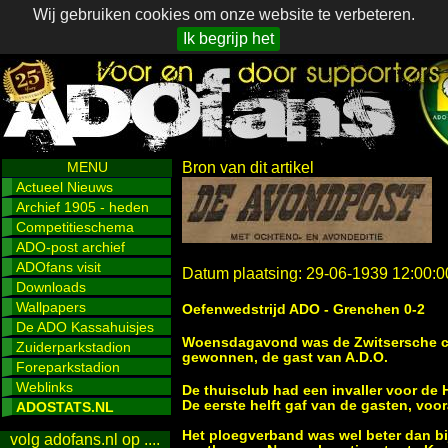
Wij gebruiken cookies om onze website te verbeteren.
Ik begrijp het
MENU
Bron van dit artikel
Actueel Nieuws
Archief 1905 - heden
Competitieschema
ADO-post archief
ADOfans visit
Datum plaatsing: 29-06-1939 12:00:0
Downloads
Wallpapers
Oefenwedstrijd ADO - Grenchen 0-2
De ADO Kassahuisjes
Woensdagavond was de Zwitsersche clu
Zuiderparkstadion
gewonnen, de gast van A.D.O.
Foreparkstadion
Weblinks
De thuisclub had een invaller voor de 
De eerste helft gaf van de gasten, voo
ADOSTATS.NL
Het ploegverband was wel beter dan bi
volg adofans.nl op ....