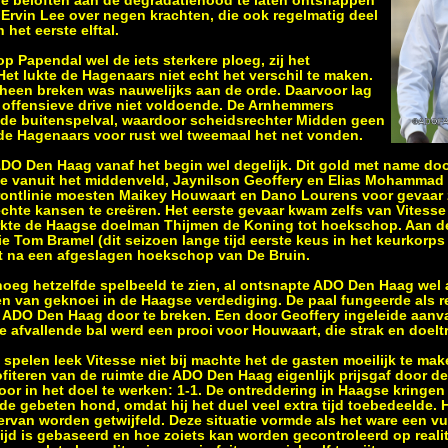
e beloften aan de degradatienood te laten ontsnappen
 Ervin Lee over negen krachten, die ook regelmatig deel
het eerste elftal.
 Papendal wel de iets sterkere ploeg, zij het
Het lukte de Hagenaars niet echt het verschil te maken.
heen breken was nauwelijks aan de orde. Daarvoor lag
 offensieve drive niet voldoende. De Arnhemmers
de buitenspelval, waardoor scheidsrechter Midden geen
de Hagenaars voor rust wel tweemaal het net vonden.
DO Den Haag vanaf het begin wel degelijk. Dit gold met name doo
ke vanuit het middenveld, Jaynilson Geoffery en Elias Mohammad
frontlinie moesten Maikey Houwaart en Dano Lourens voor gevaar
 echte kansen te creëren. Het eerste gevaar kwam zelfs van Vitesse 
erkte de Haagse doelman Thijmen de Koning tot hoekschop. Aan de
 Tom Bramel (dit seizoen lange tijd eerste keus in het keurkorps
t na een afgeslagen hoekschop van De Bruin.
noeg hetzelfde spelbeeld te zien, al ontsnapte ADO Den Haag wel 
ren van geknoei in de Haagse verdediging. De paal fungeerde als 
 ADO Den Haag door te breken. Een door Geoffery ingeleide aanval
 afvallende bal werd een prooi voor Houwaart, die strak en doeltr
 spelen leek Vitesse niet bij machte het de gasten moeilijk te ma
fiteren van de ruimte die ADO Den Haag eigenlijk prijsgaf door de
r in het doel te werken: 1-1. De ontreddering in Haagse kringe
e gebeten hond, omdat hij het duel veel extra tijd toebedeelde. H
 ervan worden getwijfeld. Deze situatie vormde als het ware een vu
tijd is gebaseerd en hoe zoiets kan worden gecontroleerd op reali