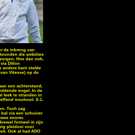
r de inbreng van
 toonden die ambities
 zorgen. Hoe dan ook,
via Dillon
 andere kant stelde
 van Vitesse) op de
aan een achterstand,
reddende engel. In de
 leek te stranden in
effend inschoot: 0-1.
ken. Toch zag
 bal via een schuiver
n was enorm.
oewel formeel in zijn
rig pleidooi voor
teit. Ook al had ADO