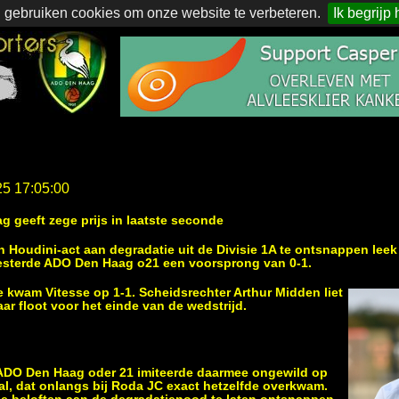
 gebruiken cookies om onze website te verbeteren.
Ik begrijp 
25 17:05:00
g geeft zege prijs in laatste seconde
 Houdini-act aan degradatie uit de Divisie 1A te ontsnappen leek
oesterde ADO Den Haag o21 een voorsprong van 0-1.
e kwam Vitesse op 1-1. Scheidsrechter Arthur Midden liet
ar floot voor het einde van de wedstrijd.
 ADO Den Haag oder 21 imiteerde daarmee ongewild op
ftal, dat onlangs bij Roda JC exact hetzelfde overkwam.