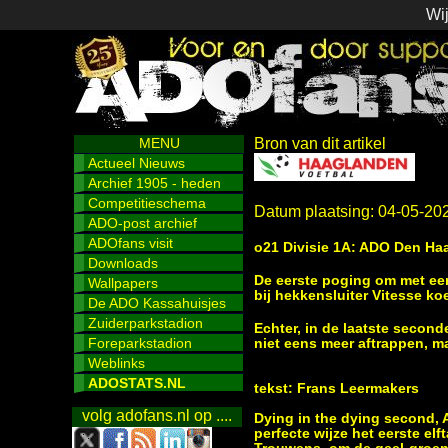
Wij
MENU
Bron van dit artikel
Actueel Nieuws
Archief 1905 - heden
Competitieschema
Datum plaatsing: 04-05-20
ADO-post archief
ADOfans visit
o21 Divisie 1A: ADO Den Haa
Downloads
De eerste poging om met een
Wallpapers
bij hekkensluiter Vitesse k
De ADO Kassahuisjes
Zuiderparkstadion
Echter, in de laatste second
Foreparkstadion
niet eens meer aftrappen, ma
Weblinks
ADOSTATS.NL
tekst: Frans Leermakers
volg adofans.nl op ....
Dying in the dying second,
perfecte wijze het eerste el