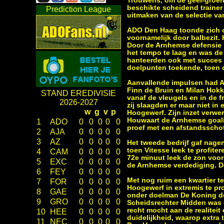
Trouwens, om de geel-groen
beschikte scheidend trainer
Prediction League
uitmaken van de selectie van 
ADO Den Haag toonde zich op
voornamelijk door balbezit. 
Door de Arnhemse defensie 
het tempo te laag en was de
hanteerden ook met succes 
doelpunten toekende, toen 
Aanvallende impulsen had A
Finn de Bruin en Milan Hok
STAND EREDIVISIE
vanaf de vleugels en in de 
2026-2027
zij slaagden er maar niet in
w
g
v
p
Hoogewerf. Zijn inzet verw
Houwaart de Arnhemse goalie
1
ADO
0
0
0
0
0
proef met een afstandsscho
2
AJA
0
0
0
0
0
3
AZ
0
0
0
0
0
Het tweede bedrijf gaf nage
toen Vitesse leek te profite
4
CAM
0
0
0
0
0
72e minuut leek de zon voor
5
EXC
0
0
0
0
0
de Arnhemse verdediging. De
6
FEY
0
0
0
0
0
Met nog ruim een kwartier te
7
FOR
0
0
0
0
0
Hoogewerf in extremis te pro
8
GAE
0
0
0
0
0
onder doelman De Koning doo
9
GRO
0
0
0
0
0
Scheidsrechter Midden was d
recht mocht aan de realiteit
10
HEE
0
0
0
0
0
duidelijkheid, waarop extra 
11
NEC
0
0
0
0
0