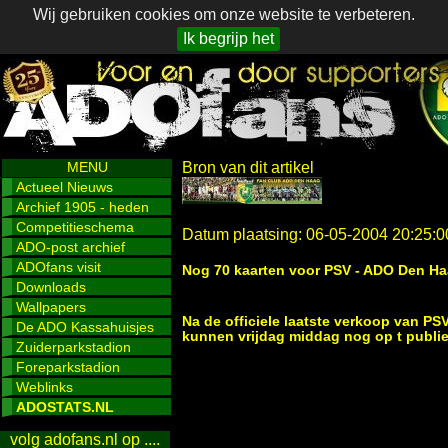
Wij gebruiken cookies om onze website te verbeteren.
Ik begrijp het
MENU
Bron van dit artikel
Actueel Nieuws
Archief 1905 - heden
Competitieschema
Datum plaatsing: 06-05-2004 20:25:0
ADO-post archief
ADOfans visit
Nog 70 kaarten voor PSV - ADO Den H
Downloads
Wallpapers
Na de officiele laatste verkoop van PSV
De ADO Kassahuisjes
kunnen vrijdag middag nog op t publiek
Zuiderparkstadion
Foreparkstadion
Weblinks
ADOSTATS.NL
volg adofans.nl op ....