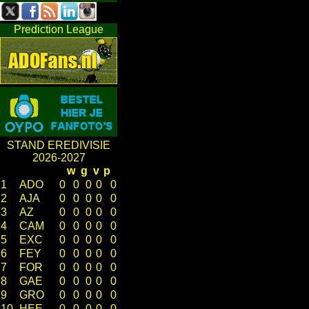
Prediction League
STAND EREDIVISIE
2026-2027
w
g
v
p
1
ADO
0
0
0
0
0
2
AJA
0
0
0
0
0
3
AZ
0
0
0
0
0
4
CAM
0
0
0
0
0
5
EXC
0
0
0
0
0
6
FEY
0
0
0
0
0
7
FOR
0
0
0
0
0
8
GAE
0
0
0
0
0
9
GRO
0
0
0
0
0
10
HEE
0
0
0
0
0