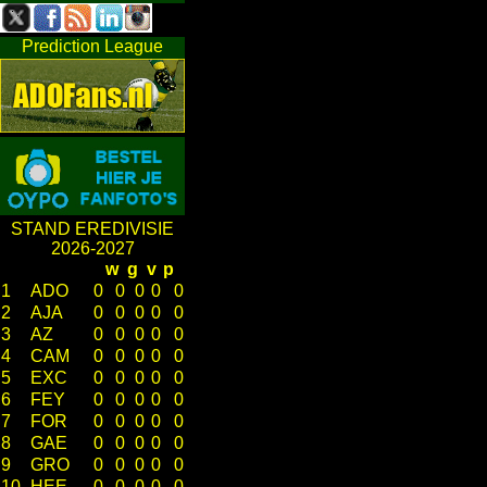
Prediction League
STAND EREDIVISIE
2026-2027
w
g
v
p
1
ADO
0
0
0
0
0
2
AJA
0
0
0
0
0
3
AZ
0
0
0
0
0
4
CAM
0
0
0
0
0
5
EXC
0
0
0
0
0
6
FEY
0
0
0
0
0
7
FOR
0
0
0
0
0
8
GAE
0
0
0
0
0
9
GRO
0
0
0
0
0
10
HEE
0
0
0
0
0