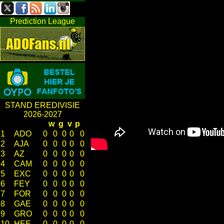
Prediction League
STAND EREDIVISIE
2026-2027
w
g
v
p
1
ADO
0
0
0
0
0
2
AJA
0
0
0
0
0
3
AZ
0
0
0
0
0
4
CAM
0
0
0
0
0
5
EXC
0
0
0
0
0
6
FEY
0
0
0
0
0
7
FOR
0
0
0
0
0
8
GAE
0
0
0
0
0
9
GRO
0
0
0
0
0
10
HEE
0
0
0
0
0