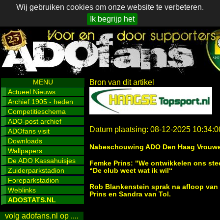
Wij gebruiken cookies om onze website te verbeteren.
Ik begrijp het
MENU
Bron van dit artikel
Actueel Nieuws
Archief 1905 - heden
Competitieschema
ADO-post archief
Datum plaatsing: 08-12-2025 10:34:0
ADOfans visit
Downloads
Nabeschouwing ADO Den Haag Vrouwen
Wallpapers
De ADO Kassahuisjes
Femke Prins: "We ontwikkelen ons ste
Zuiderparkstadion
“De club weet wat ik wil“
Foreparkstadion
Rob Blankenstein sprak na afloop van
Weblinks
Prins en Sandra van Tol.
ADOSTATS.NL
volg adofans.nl op ....