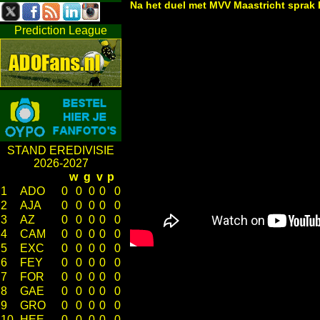
Na het duel met MVV Maastricht sprak
Prediction League
STAND EREDIVISIE
2026-2027
w
g
v
p
1
ADO
0
0
0
0
0
2
AJA
0
0
0
0
0
3
AZ
0
0
0
0
0
4
CAM
0
0
0
0
0
5
EXC
0
0
0
0
0
6
FEY
0
0
0
0
0
7
FOR
0
0
0
0
0
8
GAE
0
0
0
0
0
9
GRO
0
0
0
0
0
10
HEE
0
0
0
0
0