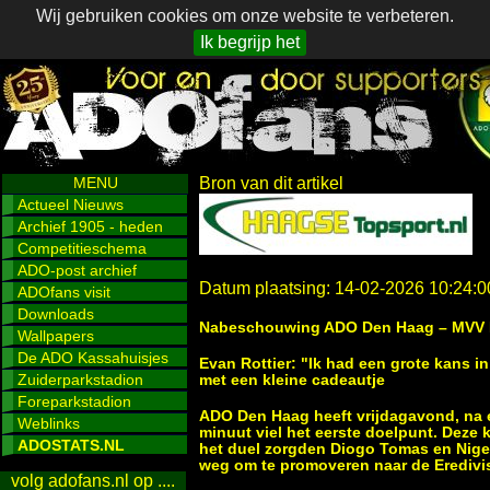
Wij gebruiken cookies om onze website te verbeteren.
Ik begrijp het
MENU
Bron van dit artikel
Actueel Nieuws
Archief 1905 - heden
Competitieschema
ADO-post archief
Datum plaatsing: 14-02-2026 10:24:0
ADOfans visit
Downloads
Nabeschouwing ADO Den Haag – MVV 
Wallpapers
De ADO Kassahuisjes
Evan Rottier: "Ik had een grote kans i
Zuiderparkstadion
met een kleine cadeautje
Foreparkstadion
ADO Den Haag heeft vrijdagavond, na 
Weblinks
minuut viel het eerste doelpunt. Deze
ADOSTATS.NL
het duel zorgden Diogo Tomas en Nige
weg om te promoveren naar de Eredivis
volg adofans.nl op ....