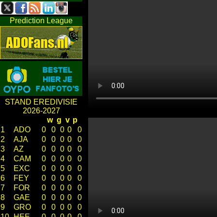
Prediction League
STAND EREDIVISIE
2026-2027
w
g
v
p
1
ADO
0
0
0
0
0
2
AJA
0
0
0
0
0
3
AZ
0
0
0
0
0
4
CAM
0
0
0
0
0
5
EXC
0
0
0
0
0
6
FEY
0
0
0
0
0
7
FOR
0
0
0
0
0
8
GAE
0
0
0
0
0
9
GRO
0
0
0
0
0
10
HEE
0
0
0
0
0