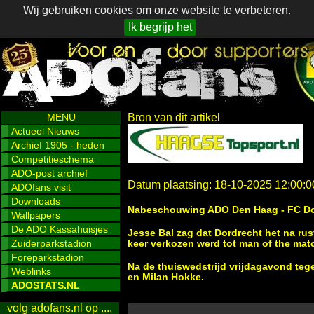
Wij gebruiken cookies om onze website te verbeteren.
Ik begrijp het
MENU
Bron van dit artikel
Actueel Nieuws
Archief 1905 - heden
Competitieschema
ADO-post archief
Datum plaatsing: 18-10-2025 12:00:0
ADOfans visit
Downloads
Nabeschouwing ADO Den Haag - FC Dor
Wallpapers
De ADO Kassahuisjes
Jesse Bal zag dat Dordrecht het na rus
Zuiderparkstadion
keer verkozen werd tot man of the mat
Foreparkstadion
Na de thuiswedstrijd vrijdagavond te
Weblinks
en Milan Hokke.
ADOSTATS.NL
volg adofans.nl op ....