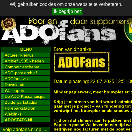
Wij gebruiken cookies om onze website te verbeteren.
Ik begrijp het
MENU
Bron van dit artikel
Actueel Nieuws
Archief 1905 - heden
Competitieschema
ADO-post archief
ADOfans visit
Datum plaatsing: 22-07-2025 12:51:0
Downloads
Wallpapers
Minder papierwerk, meer bouwplezier: zo
De ADO Kassahuisjes
Krijg je al stress van het woord ‘admin
Zuiderparkstadion
gaat met je project – van fundering tot
Foreparkstadion
verdwijnt het bouwplezier als sneeuw 
Weblinks
ADOSTATS.NL
Tijd om dat slimmer aan te pakken met 
Papier is passé We leven in een tijd 
bedrijven nog facturen met de post ver
volg adofans.nl op ....