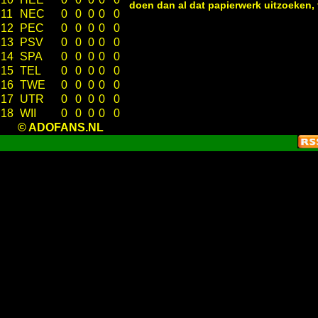
doen dan al dat papierwerk uitzoeken,
11
NEC
0
0
0
0
0
12
PEC
0
0
0
0
0
13
PSV
0
0
0
0
0
14
SPA
0
0
0
0
0
15
TEL
0
0
0
0
0
16
TWE
0
0
0
0
0
17
UTR
0
0
0
0
0
18
WII
0
0
0
0
0
© ADOFANS.NL