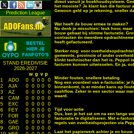
direct vanuit je boekhoudsysteem. Ge
het mooiste? Je klant kan die factuur
Gewoon geld op je rekening, sneller da
Prediction League
Wat heeft de bouw ermee te maken?
Nu denk je misschien: leuk hoor, maar 
bouw gebaat bij slimme facturatie. G
contracten én meerdere opdrachtnemers.
heeft gefactureerd.
Sterker nog: voor overheidsopdrachten 
gemeente, provincie of ander overhei
klinkt technischer dan het is. Peppol 
STAND EREDIVISIE
facturen kunnen uitwisselen. En ja, ook
2026-2027
w
g
v
p
Minder fouten, snellere betaling
1
ADO
0
0
0
0
0
Nog een voordeel van e-facturatie: je 
2
AJA
0
0
0
0
0
binnenkomt, is er minder kans op foute
cashflow. Zeker in een sector waar ma
3
AZ
0
0
0
0
0
waard.
4
CAM
0
0
0
0
0
5
EXC
0
0
0
0
0
Tijd voor actie
6
FEY
0
0
0
0
0
Dus, ben je het zat om na een lange w
7
FOR
0
0
0
0
0
facturatie te digitaliseren. Met e-fact
8
GAE
0
0
0
0
0
regels van overheidsprojecten via Pep
9
GRO
0
0
0
0
0
Laat het papierwerk achter je en bouw a
10
HEE
0
0
0
0
0