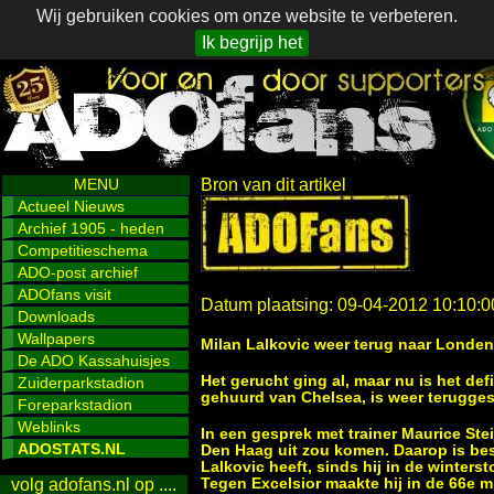
Wij gebruiken cookies om onze website te verbeteren.
Ik begrijp het
MENU
Bron van dit artikel
Actueel Nieuws
Archief 1905 - heden
Competitieschema
ADO-post archief
ADOfans visit
Datum plaatsing: 09-04-2012 10:10:0
Downloads
Wallpapers
Milan Lalkovic weer terug naar Londen
De ADO Kassahuisjes
Het gerucht ging al, maar nu is het defi
Zuiderparkstadion
gehuurd van Chelsea, is weer terugge
Foreparkstadion
Weblinks
In een gesprek met trainer Maurice Stei
ADOSTATS.NL
Den Haag uit zou komen. Daarop is be
Lalkovic heeft, sinds hij in de winte
Tegen Excelsior maakte hij in de 66e m
volg adofans.nl op ....