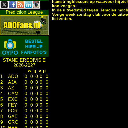
hamstringblessure op waarvoor hij zich
kon voegen.
In de uitwedstrijd tegen Heracles mocht
Prediction League
Vorige week zondag vlak voor de uitwed
liet zetten.
STAND EREDIVISIE
2026-2027
w
g
v
p
1
ADO
0
0
0
0
0
2
AJA
0
0
0
0
0
3
AZ
0
0
0
0
0
4
CAM
0
0
0
0
0
5
EXC
0
0
0
0
0
6
FEY
0
0
0
0
0
7
FOR
0
0
0
0
0
8
GAE
0
0
0
0
0
9
GRO
0
0
0
0
0
10
HEE
0
0
0
0
0