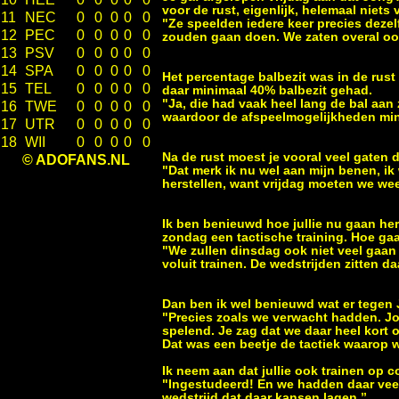
voor de rust, eigenlijk, helemaal niets 
11
NEC
0
0
0
0
0
"Ze speelden iedere keer precies dezel
12
PEC
0
0
0
0
0
zouden gaan doen. We zaten overal ook 
13
PSV
0
0
0
0
0
14
SPA
0
0
0
0
0
Het percentage balbezit was in de rus
15
TEL
0
0
0
0
0
daar minimaal 40% balbezit gehad.
"Ja, die had vaak heel lang de bal aan 
16
TWE
0
0
0
0
0
waardoor de afspeelmogelijkheden min
17
UTR
0
0
0
0
0
18
WII
0
0
0
0
0
Na de rust moest je vooral veel gaten 
© ADOFANS.NL
"Dat merk ik nu wel aan mijn benen, ik
herstellen, want vrijdag moeten we weer
Ik ben benieuwd hoe jullie nu gaan her
zondag een tactische training. Hoe ga
"We zullen dinsdag ook niet veel gaan 
voluit trainen. De wedstrijden zitten daa
Dan ben ik wel benieuwd wat er tegen 
"Precies zoals we verwacht hadden. Jo
spelend. Je zag dat we daar heel kort 
Dat was een beetje de tactiek waarop w
Ik neem aan dat jullie ook trainen op 
"Ingestudeerd! En we hadden daar veel
wedstrijd dat daar kansen lagen.’’