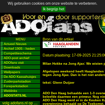
Wij gebruiken cookies om onze website te verbeteren.
Ik begrijp het
MENU
Bron van dit artikel
Actueel Nieuws
Archief 1905 - heden
Competitieschema
Datum plaatsing: 17-09-2025 21:25:0
ADO-post archief
ADOfans visit
Milan Hokke na Jong Ajax: We wisten 
Downloads
Afgelopen weekend heeft Haaglanden Vo
Wallpapers
tegen Jong Ajax. Dan is het niet ander
De ADO Kassahuisjes
Zuiderparkstadion
tekst: Glenn Duijzer
Foreparkstadion
Weblinks
ADO Den Haag behaalde een 1-3 overw
ADOSTATS.NL
beleefde daarmee een primeur. Nog nie
ADO Den Haag werd er in de Keuken K
volg adofans.nl op ....
overwinning behaald op De Toekomst. 