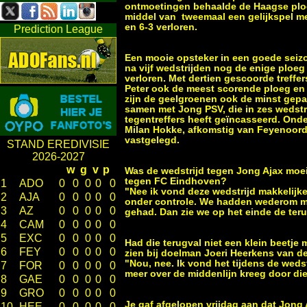
ontmoetingen behaalde de Haagse plo
middel van tweemaal een gelijkspel me
en 6-3 verloren.
Prediction League
Een mooie opsteker in een goede seiz
na vijf wedstrijden nog de enige ploeg 
verloren. Met dertien gescoorde treffer
Peter ook de meest scorende ploeg en m
zijn de geelgroenen ook de minst gepa
samen met Jong PSV, die in zes wedstr
tegentreffers heeft geïncasseerd. Onde
Milan Hokke, afkomstig van Feyenoord 
vastgelegd.
STAND EREDIVISIE
2026-2027
w
g
v
p
Was de wedstrijd tegen Jong Ajax moeil
tegen FC Eindhoven?
1
ADO
0
0
0
0
0
"Nee ik vond deze wedstrijd makkelij
2
AJA
0
0
0
0
0
onder controle. We hadden wederom mee
3
AZ
0
0
0
0
0
gehad. Dan zie we op het einde de terugv
4
CAM
0
0
0
0
0
5
EXC
0
0
0
0
0
Had die terugval niet een klein beetje 
6
FEY
0
0
0
0
0
zien bij doelman Joeri Heerkens van d
"Nou, nee. Ik vond het tijdens de wedst
7
FOR
0
0
0
0
0
meer over de middenlijn kreeg door die
8
GAE
0
0
0
0
0
9
GRO
0
0
0
0
0
Je gaf afgelopen vrijdag aan dat Jon
10
HEE
0
0
0
0
0