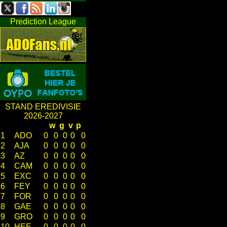
Prediction League
STAND EREDIVISIE
2026-2027
w
g
v
p
1
ADO
0
0
0
0
0
2
AJA
0
0
0
0
0
3
AZ
0
0
0
0
0
4
CAM
0
0
0
0
0
5
EXC
0
0
0
0
0
6
FEY
0
0
0
0
0
7
FOR
0
0
0
0
0
8
GAE
0
0
0
0
0
9
GRO
0
0
0
0
0
10
HEE
0
0
0
0
0