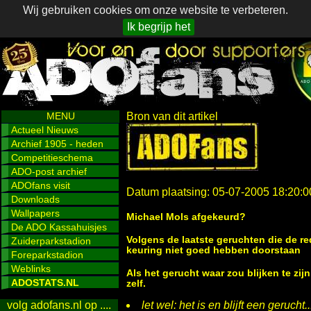
Wij gebruiken cookies om onze website te verbeteren.
Ik begrijp het
MENU
Bron van dit artikel
Actueel Nieuws
Archief 1905 - heden
Competitieschema
ADO-post archief
ADOfans visit
Datum plaatsing: 05-07-2005 18:20:0
Downloads
Wallpapers
Michael Mols afgekeurd?
De ADO Kassahuisjes
Volgens de laatste geruchten die de r
Zuiderparkstadion
keuring niet goed hebben doorstaan
Foreparkstadion
Weblinks
Als het gerucht waar zou blijken te zijn
ADOSTATS.NL
zelf.
let wel: het is en blijft een gerucht...
volg adofans.nl op ....