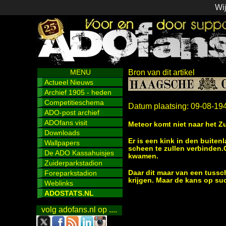
Wij
MENU
Bron van dit artikel
Actueel Nieuws
Archief 1905 - heden
Competitieschema
Datum plaatsing: 09-08-19
ADO-post archief
ADOfans visit
Meteor komt niet naar het Z
Downloads
Er is een kink in den buite
Wallpapers
scheen te zullen verbinden.G
De ADO Kassahuisjes
kwamen.
Zuiderparkstadion
Foreparkstadion
Daar dit maar van een tuss
krijgen. Maar de kans op suc
Weblinks
ADOSTATS.NL
volg adofans.nl op ....