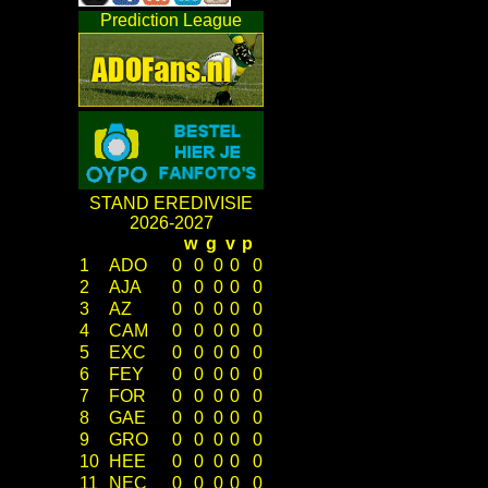
Prediction League
STAND EREDIVISIE
2026-2027
w
g
v
p
1
ADO
0
0
0
0
0
2
AJA
0
0
0
0
0
3
AZ
0
0
0
0
0
4
CAM
0
0
0
0
0
5
EXC
0
0
0
0
0
6
FEY
0
0
0
0
0
7
FOR
0
0
0
0
0
8
GAE
0
0
0
0
0
9
GRO
0
0
0
0
0
10
HEE
0
0
0
0
0
11
NEC
0
0
0
0
0