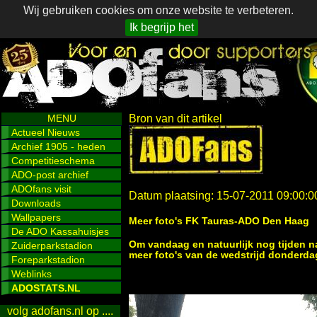
Wij gebruiken cookies om onze website te verbeteren.
Ik begrijp het
MENU
Bron van dit artikel
Actueel Nieuws
Archief 1905 - heden
Competitieschema
ADO-post archief
ADOfans visit
Datum plaatsing: 15-07-2011 09:00:0
Downloads
Wallpapers
Meer foto's FK Tauras-ADO Den Haag
De ADO Kassahuisjes
Om vandaag en natuurlijk nog tijden na
Zuiderparkstadion
meer foto's van de wedstrijd donderd
Foreparkstadion
Weblinks
ADOSTATS.NL
volg adofans.nl op ....