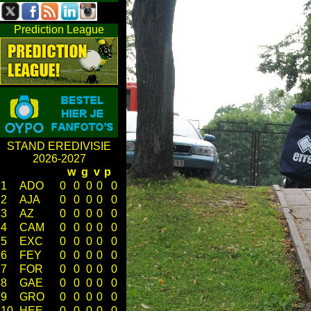
Prediction League
STAND EREDIVISIE
2026-2027
w
g
v
p
1
ADO
0
0
0
0
0
2
AJA
0
0
0
0
0
3
AZ
0
0
0
0
0
4
CAM
0
0
0
0
0
5
EXC
0
0
0
0
0
6
FEY
0
0
0
0
0
7
FOR
0
0
0
0
0
8
GAE
0
0
0
0
0
9
GRO
0
0
0
0
0
10
HEE
0
0
0
0
0