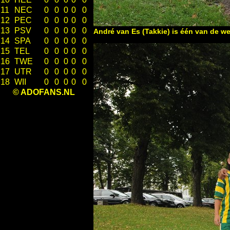
11
NEC
0
0
0
0
0
12
PEC
0
0
0
0
0
13
PSV
0
0
0
0
0
André van Es (Takkie) is één van de we
14
SPA
0
0
0
0
0
15
TEL
0
0
0
0
0
16
TWE
0
0
0
0
0
17
UTR
0
0
0
0
0
18
WII
0
0
0
0
0
© ADOFANS.NL