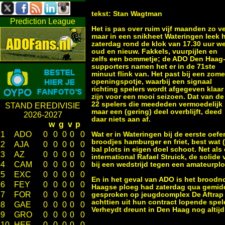
tekst: Stan Wagtman
Prediction League
Het is pas over ruim vijf maanden zo ve
maar in een snikheet Wateringen leek 
zaterdag rond de klok van 17.30 uur we
oud en nieuw. Fakkels, vuurpijlen en
zelfs een bommetje; de ADO Den Haag
supporters namen het er in de 71ste
minuut flink van. Het past bij een zome
openingspotje, waarbij een signaal
richting spelers wordt afgegeven klaar
zijn voor een mooi seizoen. Dat van de
22 spelers die meededen vermoedelijk
STAND EREDIVISIE
maar een (gering) deel overblijft, deed
2026-2027
daar niets aan af.
w
g
v
p
1
ADO
0
0
0
0
0
Wat er in Wateringen bij de eerste oef
broodjes hamburger en friet, best wat
2
AJA
0
0
0
0
0
bal plots in eigen doel schoot. Net als
3
AZ
0
0
0
0
0
international Rafael Struick, de solide
4
CAM
0
0
0
0
0
bij een wedstrijd tegen een amateurplo
5
EXC
0
0
0
0
0
En in het geval van ADO is het broodn
6
FEY
0
0
0
0
0
Haagse ploeg had zaterdag qua gemidde
7
FOR
0
0
0
0
0
gesproken op jeugdcomplex De Aftrap s
achttien uit hun contract lopende spe
8
GAE
0
0
0
0
0
Verheydt dreunt in Den Haag nog altijd
9
GRO
0
0
0
0
0
10
HEE
0
0
0
0
0