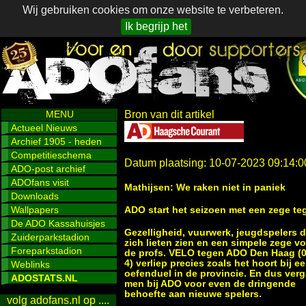
Wij gebruiken cookies om onze website te verbeteren.
Ik begrijp het
MENU
Bron van dit artikel
Actueel Nieuws
Archief 1905 - heden
Competitieschema
Datum plaatsing: 10-07-2023 09:14:0
ADO-post archief
ADOfans visit
Mathijsen: We raken niet in paniek
Downloads
Wallpapers
ADO start het seizoen met een zege te
De ADO Kassahuisjes
Gezelligheid, vuurwerk, jeugdspelers d
Zuiderparkstadion
zich lieten zien en een simpele zege v
Foreparkstadion
de profs. VELO tegen ADO Den Haag (0
4) verliep precies zoals het hoort bij e
Weblinks
oefenduel in de provincie. En dus verg
ADOSTATS.NL
men bij ADO voor even de dringende
behoefte aan nieuwe spelers.
volg adofans.nl op ....