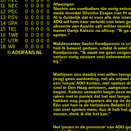
Afwezigen
11
NEC
0
0
0
0
0
Slechts zes voetballers die vorig seiz
12
PEC
0
0
0
0
0
mede doordat Silvinho Esajas niet fit 
13
PSV
0
0
0
0
0
Al is duidelijk dat er voor alle drie int
ADO wil hem naar verluidt niet laten g
14
SPA
0
0
0
0
0
absentie van Asante valt echter moeilij
15
TEL
0
0
0
0
0
trainer Darije Kalezic na afloop: "Ik g
16
TWE
0
0
0
0
0
spelen."
17
UTR
0
0
0
0
0
Middenvelder Sacha Komljenovic is zo'n
18
WII
0
0
0
0
0
heb ik bewust gedaan, omdat ik weet dat
© ADOFANS.NL
Komljenovic. "Ik maak me geen zorgen o
verloor vorig seizoen veel oefenweds
bij."
Mathijsen zou daarbij niet willen terugv
(nog) geen aanbieding, net als vrijwel 
een 'nieuw' ADO komen, met spelers d
snel in Den Haag arriveren, aangezien
begint. Kalezic verwacht begin deze we
raken niet in paniek dat het wat lange
hebben nog jeugdspelers die op de de
Één van hen is de trefzekere Belarbi (2
niet veel spelers meer, dus ik heb het
scoren, denk ik dat het kan."
Het 'pezen in de provincie' van ADO ga