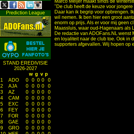
Marco Meijer maakt sinds de wintersto
"De club heeft de keuze voor jongere
Daar kan ik begrip voor opbrengen. 
Prediction League
wil nemen. Ik ben hier een groot aanta
enorm op prijs. Als er voor mij geen 
Maassluis, waar oud-Hagenaars als La
De redactie van ADOFans.NL wenst Ma
en loyaliteit naar de club toe. Ook in
supporters afgevallen. Wij hopen op 
STAND EREDIVISIE
2026-2027
w
g
v
p
1
ADO
0
0
0
0
0
2
AJA
0
0
0
0
0
3
AZ
0
0
0
0
0
4
CAM
0
0
0
0
0
5
EXC
0
0
0
0
0
6
FEY
0
0
0
0
0
7
FOR
0
0
0
0
0
8
GAE
0
0
0
0
0
9
GRO
0
0
0
0
0
10
HEE
0
0
0
0
0