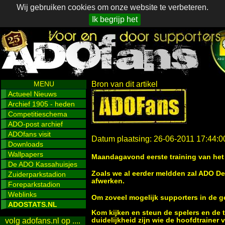
Wij gebruiken cookies om onze website te verbeteren.
Ik begrijp het
MENU
Bron van dit artikel
Actueel Nieuws
Archief 1905 - heden
Competitieschema
ADO-post archief
ADOfans visit
Datum plaatsing: 26-06-2011 17:44:0
Downloads
Wallpapers
Maandagavond eerste training van het
De ADO Kassahuisjes
Zoals we al eerder meldden zal ADO De
Zuiderparkstadion
afwerken.
Foreparkstadion
Weblinks
Om zoveel mogelijk supporters in de ge
ADOSTATS.NL
Kom kijken en steun de spelers en de t
duidelijkheid zijn wie de hoofdtraine
volg adofans.nl op ....