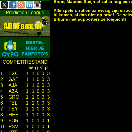
Brom, Maurice Steijn of zal er nog ee
Alle spelers zullen aanwezig zijn en zo
Prediction League
bijkomen, al dan niet op proef. De sele
tribune met supporters ze toejuicht!
COMPETITIESTAND
w
g
v
p
1
EXC
1
1
0
0
3
2
GAE
1
1
0
0
3
3
AJA
1
1
0
0
3
4
AZA
1
1
0
0
3
5
GRO
1
1
0
0
3
6
TEL
1
1
0
0
3
7
FEY
1
1
0
0
3
8
HEE
1
1
0
0
3
9
FOR
1
0
1
0
1
10
PSV
1
0
1
0
1