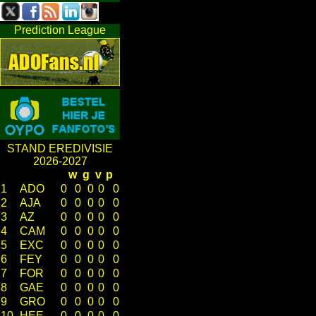
Prediction League
STAND EREDIVISIE
2026-2027
w
g
v
p
1
ADO
0
0
0
0
0
2
AJA
0
0
0
0
0
3
AZ
0
0
0
0
0
4
CAM
0
0
0
0
0
5
EXC
0
0
0
0
0
6
FEY
0
0
0
0
0
7
FOR
0
0
0
0
0
8
GAE
0
0
0
0
0
9
GRO
0
0
0
0
0
10
HEE
0
0
0
0
0