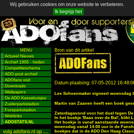
Wij gebruiken cookies om onze website te verbeteren.
Ik begrijp het
MENU
Bron van dit artikel
Actueel Nieuws
Archief 1905 - heden
Competitieschema
ADO-post archief
ADOfans visit
Datum plaatsing: 07-05-2012 16:48:0
Downloads
Wallpapers
Lex Schoenmaker signeert woensdag bo
De ADO Kassahuisjes
Martin van Zaanen heeft een boek ge
Zuiderparkstadion
Foreparkstadion
Zaterdagavond voor het duel tegen De
Weblinks
In het boekje 'Baas over de Bal', blikt
ADOSTATS.NL
Het boekje is vanaf aanstaande woens
woensdag vanaf 14.00 uur in de Fanshop
boekjes dat in de ADO Den Haag Classi
volg adofans.nl op ....