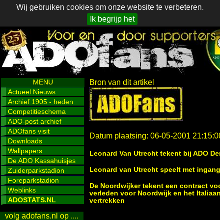
Wij gebruiken cookies om onze website te verbeteren.
Ik begrijp het
MENU
Bron van dit artikel
Actueel Nieuws
Archief 1905 - heden
Competitieschema
ADO-post archief
ADOfans visit
Datum plaatsing: 06-05-2001 21:15:0
Downloads
Wallpapers
Leonard Van Utrecht tekent bij ADO D
De ADO Kassahuisjes
Leonard van Utrecht speelt met inga
Zuiderparkstadion
Foreparkstadion
De Noordwijker tekent een contract voo
Weblinks
verleden voor Noordwijk en het Italiaa
ADOSTATS.NL
vertrekken
volg adofans.nl op ....