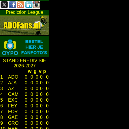
Prediction League
STAND EREDIVISIE
2026-2027
w
g
v
p
1
ADO
0
0
0
0
0
2
AJA
0
0
0
0
0
3
AZ
0
0
0
0
0
4
CAM
0
0
0
0
0
5
EXC
0
0
0
0
0
6
FEY
0
0
0
0
0
7
FOR
0
0
0
0
0
8
GAE
0
0
0
0
0
9
GRO
0
0
0
0
0
10
HEE
0
0
0
0
0