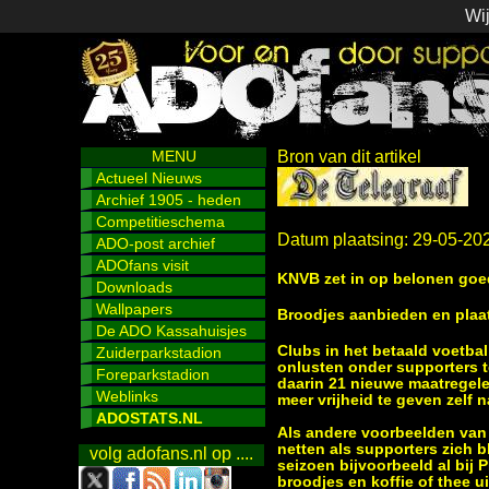
Wij
MENU
Bron van dit artikel
Actueel Nieuws
Archief 1905 - heden
Competitieschema
Datum plaatsing: 29-05-20
ADO-post archief
ADOfans visit
KNVB zet in op belonen goe
Downloads
Wallpapers
Broodjes aanbieden en plaat
De ADO Kassahuisjes
Clubs in het betaald voetba
Zuiderparkstadion
onlusten onder supporters t
Foreparkstadion
daarin 21 nieuwe maatregele
Weblinks
meer vrijheid te geven zelf n
ADOSTATS.NL
Als andere voorbeelden van
netten als supporters zich 
volg adofans.nl op ....
seizoen bijvoorbeeld al bij P
broodjes en koffie of thee u