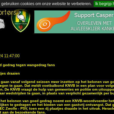
 gebruiken cookies om onze website te verbeteren.
Ik begrijp 
24 11:47:00
d gedrag tegen wangedrag fans
jes draaien
l gaan vanaf volgend seizoen meer inzetten op het belonen van 
egen te gaan. Dat meldt voetbalbond KNVB in een plan voor volg
n. De KNVB vraagt de hulp van gemeentes en politie om uitsuppo
aar wedstrijden te gaan, in plaats van verplicht gezamenlijk per bu
 het belonen van goed gedrag noemt een KNVB-woordvoerder het
blijken te gedragen en het bieden van een gastvrij ontvangst. Dat
EC Zwolle - PSV, toen een dj plaatjes draaide in het uitvak. Heracl
it aan de bezoekende fans.