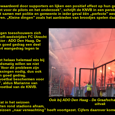
ewaardeerd door supporters en lijken een positief effect op hun 
nt voor de pilots en het onderzoek”, schrijft de KNVB in een persb
samen met politie en gemeente in ieder geval één „perfecte” wed
ren. „Kleine dingen” zoals het aanbieden van broodjes spelen daa
gen toeschouwers zich
off-wedstrijden FC Utrecht
sior - ADO Den Haag. De
n goed gedrag een deel
ort wangedrag tegen te
t helaas helemaal mis bij
dsmatig willen we niet
 Voor dit probleem zijn
ossingen nodig, dus ook
an goed gedrag.
voetbal beschermen voor
”, aldus Marianne van
 voetbal van de KNVB.
Ook bij ADO Den Haag - De Graafschap
at in het seizoen
uitvak
nten rond stadions afnam,
seizoen „naar verwachting” heeft voortgezet. Cijfers daarover kome