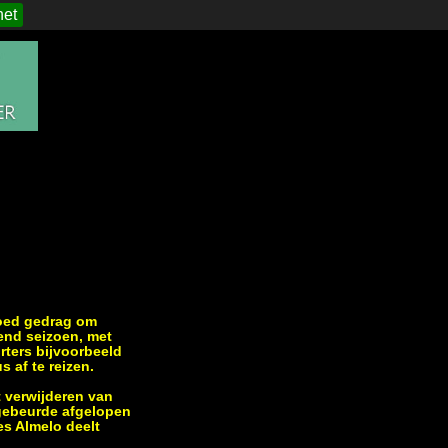
het
goed gedrag om
end seizoen, met
rters bijvoorbeeld
s af te reizen.
 verwijderen van
 gebeurde afgelopen
es Almelo deelt