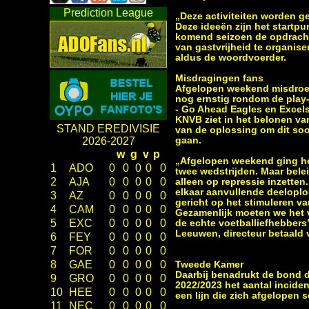
Prediction League
„Deze activiteiten worden g
Deze ideeën zijn het startpu
komend seizoen de opdracht 
van gastvrijheid te organise
aldus de woordvoerder.
Misdragingen fans
Afgelopen weekend misdroe
nog ernstig rondom de play-
- Go Ahead Eagles en Excel
KNVB ziet in het belonen va
STAND EREDIVISIE
van de oplossing om dit so
gaan.
2026-2027
w
g
v
p
„Afgelopen weekend ging he
1
ADO
0
0
0
0
0
twee wedstrijden. Maar belei
2
AJA
0
0
0
0
0
alleen op repressie inzetten.
elkaar aanvullende deelopl
3
AZ
0
0
0
0
0
gericht op het stimuleren v
4
CAM
0
0
0
0
0
Gezamenlijk moeten we het 
5
EXC
0
0
0
0
0
de echte voetballiefhebbers
Leeuwen, directeur betaald
6
FEY
0
0
0
0
0
7
FOR
0
0
0
0
0
8
GAE
0
0
0
0
0
Tweede Kamer
Daarbij benadrukt de bond d
9
GRO
0
0
0
0
0
2022/2023 het aantal incide
10
HEE
0
0
0
0
0
een lijn die zich afgelopen 
11
NEC
0
0
0
0
0