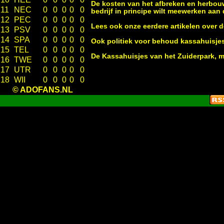
De kosten van het afbreken en herbouw
11
NEC
0
0
0
0
0
bedrijf in principe wilt meewerken aan
12
PEC
0
0
0
0
0
Lees ook onze eerdere artikelen over 
13
PSV
0
0
0
0
0
14
SPA
0
0
0
0
0
Ook politiek voor behoud kassahuisje
15
TEL
0
0
0
0
0
De Kassahuisjes van het Zuiderpark,
16
TWE
0
0
0
0
0
17
UTR
0
0
0
0
0
18
WII
0
0
0
0
0
© ADOFANS.NL