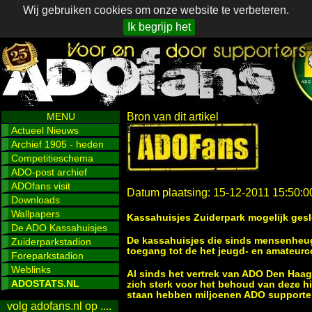
Wij gebruiken cookies om onze website te verbeteren.
Ik begrijp het
MENU
Bron van dit artikel
Actueel Nieuws
Archief 1905 - heden
Competitieschema
ADO-post archief
ADOfans visit
Datum plaatsing: 15-12-2011 15:50:0
Downloads
Wallpapers
Kassahuisjes Zuiderpark mogelijk ges
De ADO Kassahuisjes
De kassahuisjes die sinds mensenheug
Zuiderparkstadion
toegang tot de het jeugd- en amateurc
Foreparkstadion
Weblinks
Al sinds het vertrek van ADO Den Haag
ADOSTATS.NL
zich sterk voor het behoud van deze h
staan hebben miljoenen ADO supporter
volg adofans.nl op ....