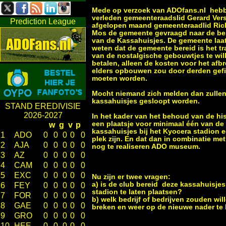
Mede op verzoek van ADOfans.nl hebb
verleden gemeenteraadslid Gerard Vers
Prediction League
afgelopen maand gemeenteraadlid Ric
Mos de gemeente gevraagd naar de b
van de Kassahuisjes. De gemeente laa
weten dat de gemeente bereid is het tr
van de nostalgische gebouwtjes te wil
betalen, alleen de kosten voor het afb
elders opbouwen zou door derden gef
moeten worden.
Mocht niemand zich melden dan zulle
kassahuisjes gesloopt worden.
STAND EREDIVISIE
2026-2027
In het kader van het behoud van de his
een plaatsje voor minimaal één van de
w
g
v
p
kassahuisjes bij het Kyocera stadion 
1
ADO
0
0
0
0
0
plek zijn. En dat dan in combinatie met
2
AJA
0
0
0
0
0
nog te realiseren ADO museum.
3
AZ
0
0
0
0
0
4
CAM
0
0
0
0
0
5
EXC
0
0
0
0
0
Nu zijn er twee vragen:
a) is de club bereid deze kassahuisjes 
6
FEY
0
0
0
0
0
stadion te laten plaatsen?
7
FOR
0
0
0
0
0
b) welk bedrijf of bedrijven zouden wi
8
GAE
0
0
0
0
0
breken en weer op de nieuwe nader te 
9
GRO
0
0
0
0
0
10
HEE
0
0
0
0
0