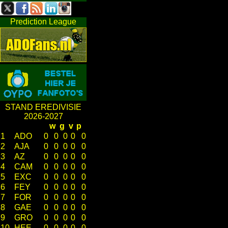
Prediction League
STAND EREDIVISIE
2026-2027
w
g
v
p
1
ADO
0
0
0
0
0
2
AJA
0
0
0
0
0
3
AZ
0
0
0
0
0
4
CAM
0
0
0
0
0
5
EXC
0
0
0
0
0
6
FEY
0
0
0
0
0
7
FOR
0
0
0
0
0
8
GAE
0
0
0
0
0
9
GRO
0
0
0
0
0
10
HEE
0
0
0
0
0