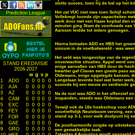
slotte succes, toen hij de bal op het 
Het zat VUC niet mee toen Schijf schot
Prediction League
Vollebregt toonde zijn capaciteiten met
werk door met een fraaie kopbal den o
minuten ging Stam de voorhoede van V
Aarssen leidde tot ieders genoegen.
Hierna betraden ADO en HBS het groene 
unicum in de voetbalwereld - was weer t
Het veld was tengevolge van de regenbu
onverwachte situaties. Appel werd vo
STAND EREDIVISIE
enige aanvallen van HBS door de hec
2026-2027
kwartier gaf Clavan een goede pass aan
w
g
v
p
Oldemans, enige opgelegde kansen, doc
Langelaan leverde heel wat beter werk
1
ADO
0
0
0
0
0
scoorde hij een mooie en verdiende gel
2
AJA
0
0
0
0
0
3
AZ
0
0
0
0
0
Na de rust was ADO in het offensief en
inspanden, steeds was Oldemans een r
4
CAM
0
0
0
0
0
5
EXC
0
0
0
0
0
Terwijl ook de 10e hoekschop voor ADO
6
FEY
0
0
0
0
0
voortreffelijk Neuteboom verving, een 
stand op 3-1, voor welk doelpunt hij e
7
FOR
0
0
0
0
0
8
GAE
0
0
0
0
0
De postharmonife zorgde op uitstekend
9
GRO
0
0
0
0
0
een gemakkelijke taak.
Zaterdag 4 Augustus wordt gespeeld 
10
HEE
0
0
0
0
0