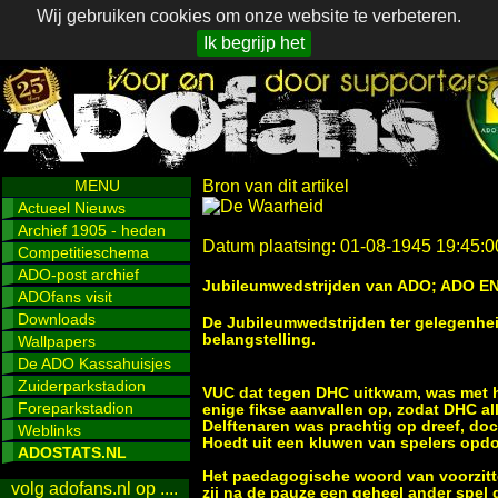
Wij gebruiken cookies om onze website te verbeteren.
Ik begrijp het
MENU
Bron van dit artikel
Actueel Nieuws
Archief 1905 - heden
Datum plaatsing: 01-08-1945 19:45:0
Competitieschema
ADO-post archief
Jubileumwedstrijden van ADO; ADO EN
ADOfans visit
Downloads
De Jubileumwedstrijden ter gelegenhei
belangstelling.
Wallpapers
De ADO Kassahuisjes
Zuiderparkstadion
VUC dat tegen DHC uitkwam, was met h
Foreparkstadion
enige fikse aanvallen op, zodat DHC al
Delftenaren was prachtig op dreef, do
Weblinks
Hoedt uit een kluwen van spelers opdo
ADOSTATS.NL
Het paedagogische woord van voorzitte
volg adofans.nl op ....
zij na de pauze een geheel ander spel