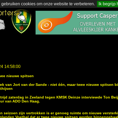
 gebruiken cookies om onze website te verbeteren.
Ik begrijp 
24 14:58:00
wee nieuwe spitsen
rek van Jort van der Sande - niet één, maar twee nieuwe spitsen 
thijsen
trijd zaterdag in Zeeland tegen KMSK Deinze interviewde
Ton Bei
eur van ADO Den Haag.
n seizoen zijn vertrokken is er genoeg ruimte om nieuwe versterk
glanden Voetbal dat er twee nieuwe spitsen worden binnengehaal