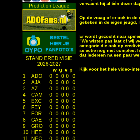
verwacht hij al één dezer d
Prediction League
Op de vraag of er ook in de
gekeken in de eigen jeugd, m
Er wordt gezocht naar spele
"We wisten pas laat of wij w
categorie die ook op eredivi
selectie nog niet compleet h
dat iedereen na een paar wek
STAND EREDIVISIE
2026-2027
Kijk voor het hele video-int
w
g
v
p
1
ADO
0
0
0
0
0
2
AJA
0
0
0
0
0
3
AZ
0
0
0
0
0
4
CAM
0
0
0
0
0
5
EXC
0
0
0
0
0
6
FEY
0
0
0
0
0
7
FOR
0
0
0
0
0
8
GAE
0
0
0
0
0
9
GRO
0
0
0
0
0
10
HEE
0
0
0
0
0
11
NEC
0
0
0
0
0