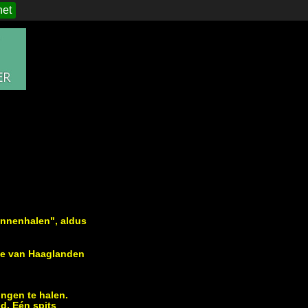
het
binnenhalen", aldus
je van Haaglanden
ingen te halen.
d. Eén spits