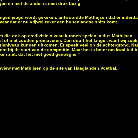
agen en met de ander is men druk bezig.
 eigen jeugd wordt gekeken, antwoordde Matthijsen dat er inderdaa
aar dat er nu vrijwel zeker een buitenlandse spits komt.
rs die ook op eredivisie niveau kunnen spelen, aldus Mathijsen.
el of niet zouden promoveren. Dan duurt het langer, want wij zoek
sieniveau kunnen uitkomen. Er speelt veel op de achtergrond. Nad
ebt bij de start van de competitie. Maar het is beter om kwaliteit 
en ziet, dat het niet goed genoeg is."
erview met Mathijsen op de site van
Haaglanden Voetbal
.