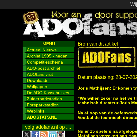
Wij
MENU
Bron van dit artikel
Actueel Nieuws
Archief 1905 - heden
Competitieschema
ADO-post archief
ADOfans visit
Datum plaatsing: 28-07-20
Downloads
Wallpapers
Joris Mathijsen: Er komen t
De ADO Kassahuisjes
"We willen zeker na het vert
Zuiderparkstadion
technisch directeur Joris Ma
Foreparkstadion
Weblinks
Na afloop van de oefenweds
ADOSTATS.NL
Voetbal
de technisch direct
volg adofans.nl op ....
Nu er 15 spelers na afgelope
Mathijsen verzekert aan Haa