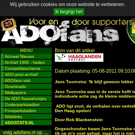
Wij gebruiken cookies om onze website te verbeteren.
Ik begrijp het
MENU
Bron van dit artikel
Actueel Nieuws
Archief 1905 - heden
Competitieschema
Datum plaatsing: 05-08-2011 09:10:0
ADO-post archief
ADOfans visit
Jens Toornstra: 'Ik blijf gewoon lekke
Downloads
Jens Toornstra was in de eerste helft 
Wallpapers
individuele actie zag de kleine midden
De ADO Kassahuisjes
Zuiderparkstadion
ADO ligt eruit, de verhalen over vertr
Foreparkstadion
Den Haag spelen!
Weblinks
Door Rob Blankenstein
ADOSTATS.NL
Ongeschonden kwam Jens Toornstra overig
volg adofans.nl op ....
tik op m’n voet gehad, maar het is niet