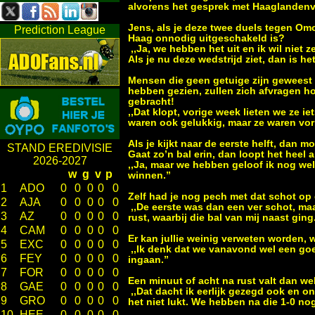
alvorens het gesprek met Haaglandenv
Jens, als je deze twee duels tegen Om
Prediction League
Haag onnodig uitgeschakeld is?
,,Ja, we hebben het uit en ik wil niet
Als je nu deze wedstrijd ziet, dan is h
Mensen die geen getuige zijn geweest 
hebben gezien, zullen zich afvragen ho
gebracht!
,,Dat klopt, vorige week lieten we ze i
waren ook gelukkig, maar ze waren vori
Als je kijkt naar de eerste helft, dan 
STAND EREDIVISIE
Gaat zo’n bal erin, dan loopt het heel 
2026-2027
,,Ja, maar we hebben geloof ik nog wel
w
g
v
p
winnen.”
1
ADO
0
0
0
0
0
Zelf had je nog pech met dat schot op 
2
AJA
0
0
0
0
0
,,De eerste was dan een ver schot, m
3
AZ
0
0
0
0
0
rust, waarbij die bal van mij naast ging
4
CAM
0
0
0
0
0
Er kan jullie weinig verweten worden,
5
EXC
0
0
0
0
0
,,Ik denk dat we vanavond wel een goe
6
FEY
0
0
0
0
0
ingaan.”
7
FOR
0
0
0
0
0
Een minuut of acht na rust valt dan we
8
GAE
0
0
0
0
0
,,Dat dacht ik eerlijk gezegd ook en o
9
GRO
0
0
0
0
0
het niet lukt. We hebben na die 1-0 nog
10
HEE
0
0
0
0
0