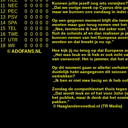
Kunnen jullie jezelf nog iets verwijten?
11
NEC
0
0
0
0
0
,,Dat we vorige week op Cyprus drie
12
PEC
0
0
0
0
0
maar we kunnen ons vandaag in ieder g
13
PSV
0
0
0
0
0
Op een gegeven moment blijft die tweed
14
SPA
0
0
0
0
0
moeten maar gas terug nemen met he
15
TEL
0
0
0
0
0
,,Nee, tenminste ik had dat zeker nie
fluit de scheids af en dan realiseer je 
16
TWE
0
0
0
0
0
kunnen nemen van het Europese avontu
17
UTR
0
0
0
0
0
worden en dat breekt je nu op.”
18
WII
0
0
0
0
0
Hoe kijk jij nu terug op dat Europese 
© ADOFANS.NL
,,Het was leuk en ik heb er ook echt 
van vanavond. Het is jammer, dat het a
Op dit moment gaan er allerlei verhalen
duidelijk hebt aangegeven dit seizoen 
vertrekken?
,,Ik ben er niet mee bezig en ik heb o
Zondag de competitiestart thuis tegen 
,,Dat wordt leuk en of het voor John (v
het publiek, maar ik denk dat het sowi
pakken.”
© Haaglandenvoetbal.nl (TR Media)