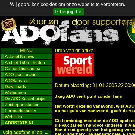
Wij gebruiken cookies om onze website te verbeteren.
Ik begrijp het
MENU
Bron van dit artikel
Actueel Nieuws
Archief 1905 - heden
Competitieschema
ADO-post archief
ADOfans visit
Datum plaatsing: 31-01-2005 22:00:0
Downloads
Wallpapers
Jarig ADO viert punt zonder fans
De ADO Kassahuisjes
Zuiderparkstadion
Het wordt gezellig vanavond, wist ADO 
Foreparkstadion
op het gala van vanavond, geeft de ver
Weblinks
Gistermiddag moesten de ADO-spelers e
ADOSTATS.NL
uit-vak zat een handvol kinderen in Aj
Een direct gevolg van het gedrag van 
volg adofans.nl op ....
het Zuiderpark. De sensationele 3-3 w