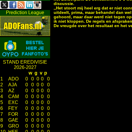
discussie.
,,Het stoort mij heel erg dat er niet c
Prediction League
uitdeelt, prima, maar behandel dan wel
gehoord, maar daar werd niet tegen o
ik niet kloppen. De regels en afsprak
De vreugde over het resultaat en het v
STAND EREDIVISIE
2026-2027
w
g
v
p
1
ADO
0
0
0
0
0
2
AJA
0
0
0
0
0
3
AZ
0
0
0
0
0
4
CAM
0
0
0
0
0
5
EXC
0
0
0
0
0
6
FEY
0
0
0
0
0
7
FOR
0
0
0
0
0
8
GAE
0
0
0
0
0
9
GRO
0
0
0
0
0
10
HEE
0
0
0
0
0