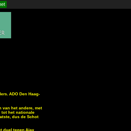
het
pelers. ADO Den Haag-
n van het andere, met
 tot het nationale
atste, dus de Schot
t duel tegen Ajax