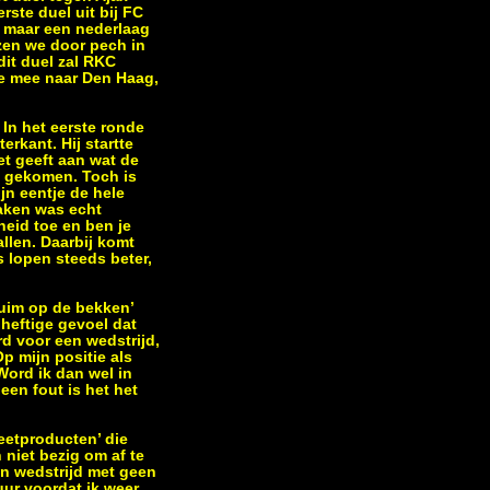
rste duel uit bij FC
t, maar een nederlaag
ezen we door pech in
dit duel zal RKC
ie mee naar Den Haag,
In het eerste ronde
erkant. Hij startte
et geeft aan wat de
en gekomen. Toch is
jn eentje de hele
maken was echt
eid toe en ben je
llen. Daarbij komt
s lopen steeds beter,
huim op de bekken’
t heftige gevoel dat
rd voor een wedstrijd,
Op mijn positie als
Word ik dan wel in
een fout is het het
eetproducten’ die
n niet bezig om af te
een wedstrijd met geen
uur voordat ik weer