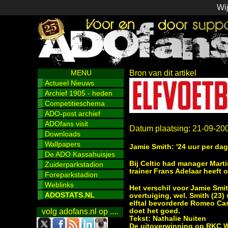
Wij
MENU
Bron van dit artikel
Actueel Nieuws
Archief 1905 - heden
Competitieschema
ADO-post archief
ADOfans visit
Datum plaatsing: 21-09-20
Downloads
Wallpapers
Jamie Smith: '24 uur per dag
De ADO Kassahuisjes
Bij Celtic had manager Marti
Zuiderparkstadion
trainer Frans Adelaar heeft oo
Foreparkstadion
Weblinks
Het verschil voor Jamie Smi
ADOSTATS.NL
overtuiging, wel. Smith (23)
elftal bevorderde Romeo Cas
doet het goed.
volg adofans.nl op ....
Tekst: Nathalie Nuiten
De uitoverwinning op RKC Wa