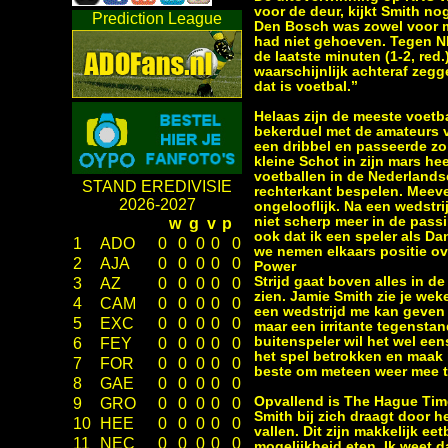
voor de deur, kijkt Smith no
Prediction League
Den Bosch was zowel voor mez
had niet gehoeven. Tegen NEC
de laatste minuten (1-2, red
waarschijnlijk achteraf zeg
dat is voetbal.’’
Helaas zijn de meeste voetb
bekerduel met de amateurs van
een dribbel en passeerde zo 
kleine Schot in zijn mars he
voetballen in de Nederlandse
STAND EREDIVISIE
rechterkant bespelen. Meeve
2026-2027
ongelooflijk. Na een wedstr
niet scherp meer in de pass
w
g
v
p
ook dat ik een speler als Da
1
ADO
0
0
0
0
0
we nemen elkaars positie ove
2
AJA
0
0
0
0
0
Power
Strijd gaat boven alles in d
3
AZ
0
0
0
0
0
zien. Jamie Smith zie je weke
4
CAM
0
0
0
0
0
een wedstrijd me kan geven n
5
EXC
0
0
0
0
0
maar een irritante tegenstan
buitenspeler wil het wel een
6
FEY
0
0
0
0
0
het spel betrokken en maak i
7
FOR
0
0
0
0
0
beste om meteen weer mee te
8
GAE
0
0
0
0
0
Opvallend is The Hague Time
9
GRO
0
0
0
0
0
Smith bij zich draagt door he
10
HEE
0
0
0
0
0
vallen. Dit zijn makkelijk e
11
NEC
0
0
0
0
0
mogelijkheid eten. Ik weet d