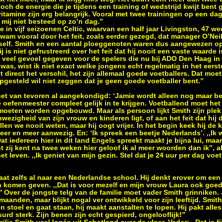
ch de energie die je tijdens een training of wedstrijd kwijt bent g
vitamine zijn erg belangrijk. Vooral met twee trainingen op een dag 
mij niet besteed op zo’n dag.’’
 in vijf seizoenen Celtic, waarvan een half jaar Livingston, 47 wed
am vooral door het feit, zoals eerder gezegd, dat manager O’Neill
iself. Smith en een aantal ploeggenoten waren dus aangewezen o
j is niet gefrustreerd over het feit dat hij nooit een vaste waarde
 veel gevoel gegeven voor de spelers die nu bij ADO Den Haag in d
r was, wist ik niet exact welke jongens echt regelmatig in het eer
et direct het verschil, het zijn allemaal goede voetballers. Dat mo
pgesteld wil niet zeggen dat je geen goede voetballer bent.’’
et van tevoren al aangekondigd: ‘Jamie wordt alleen nog maar bete
 de oefenmeester compleet gelijk in te krijgen. Voetballend moet he
moeten worden opgebouwd. Maar als persoon lijkt Smith zijn plek
ezigheid van zijn vrouw en kinderen ligt, of aan het feit dat hij
len we nooit weten, maar hij oogt vrijer. In het begin keek hij de 
eer en meer aanwezig. En: ‘Ik spreek een beetje Nederlands’. ,,Ik 
t iedereen hier in dit land Engels spreekt maakt je bijna lui, maar d
 zij kent na twee weken hier geloof ik al meer woorden dan ik’’, 
het leven. ,,Ik geniet van mijn gezin. Stel dat je 24 uur per dag vo
at zelfs al naar een Nederlandse school. Hij denkt erover om een l
an komen geven. ,,Dat is voor mezelf en mijn vrouw Laura ook goed
’ Over de jongste telg van de familie moet vader Smith grinniken
 maanden, maar blijkt nogal ver ontwikkeld voor zijn leeftijd. Smith:
 stoel en gaat staan, hij maakt aanstalten te lopen. Hij pakt alles 
rd sterk. Zijn benen zijn echt gespierd, ongelooflijk!’’