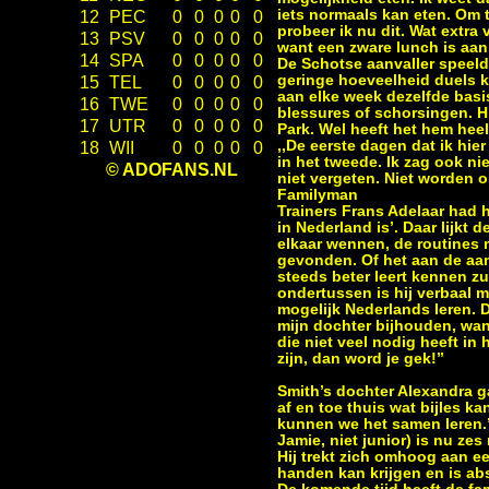
iets normaals kan eten. Om to
12
PEC
0
0
0
0
0
probeer ik nu dit. Wat extra 
13
PSV
0
0
0
0
0
want een zware lunch is aan 
14
SPA
0
0
0
0
0
De Schotse aanvaller speelde
geringe hoeveelheid duels kw
15
TEL
0
0
0
0
0
aan elke week dezelfde bas
16
TWE
0
0
0
0
0
blessures of schorsingen. Hi
17
UTR
0
0
0
0
0
Park. Wel heeft het hem heel
,,De eerste dagen dat ik hie
18
WII
0
0
0
0
0
in het tweede. Ik zag ook ni
© ADOFANS.NL
niet vergeten. Niet worden o
Familyman
Trainers Frans Adelaar had h
in Nederland is’. Daar lijkt
elkaar wennen, de routines 
gevonden. Of het aan de aanw
steeds beter leert kennen zul
ondertussen is hij verbaal m
mogelijk Nederlands leren. Da
mijn dochter bijhouden, want
die niet veel nodig heeft in 
zijn, dan word je gek!’’
Smith’s dochter Alexandra ga
af en toe thuis wat bijles k
kunnen we het samen leren.’
Jamie, niet junior) is nu zes
Hij trekt zich omhoog aan een
handen kan krijgen en is absu