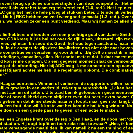
g even terug op de eerste wedstrijden van deze competitie. ,,Het ee
elf als voor het team erg teleurstellend (1-0, red.). Het liep nie
 ging het met de hele ploeg al stukken beter. Uiteindelijk verli
.). Uit bij RKC hebben we veel weer goed gemaakt (1-3, red.). Over 
gen, we hadden zeker een punt verdiend. Maar wij namen ze alledr
alliefhebbers onthouden van een prachtige goal van Jamie Smith. 
 GDA kreeg hij de bal net over de zijlijn aan, uiteraard, zijn recht
vier, vijf man. En scoorde. Goed, het was tegen amateurs, maar h
eft. In de competitie zijn deze kwaliteiten nog niet echt naar bov
 competitie een verademing voor Smith. ,,Bij Celtic moest ik in mi
rdedigen, aanvallen, alles. Het aantal meters dat ik daar moest 
ijd kon je me oprapen. Op een gegeven moment slaat de vermoeidh
ing of de afronding. Hier bij ADO mag ik me concentreren op aanva
niël Rijaard achter me heb, die regelmatig opkomt. Die combinatie
r.’’
e Haagse contreien. Winnen of verliezen, de supporters willen ‘sc
lijks groeien in een wedstrijd, zeker qua agressiviteit. ,,Ik kan he
iet aan en uit zetten. Uiteraard ben ik gefocust en geconcentree
der of oneerlijkheid geven altijd net even dat beetje extra power. 
s gebeuren dat ik me steeds maar vrij loopt, maar geen bal krijgt. 
k een fout, dan wil ik koste wat het kost die bal terug winnen. Na 
 doen en een goede pass te geven, of een actie te maken.’’
s, een Engelse krant over de regio Den Haag, en de doos met ‘di
t stadion. Hij oogt topfit en toch zeker niet te zwaar? ,,Nee, ik be
etbare vervangende maaltijden. Ik kan namelijk na een training of 
at het moet, maar ik krijg niks weg. Het duurt echt meer dan twee 