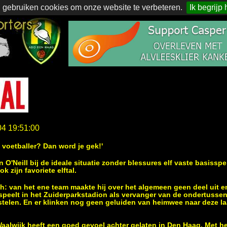
 gebruiken cookies om onze website te verbeteren.
Ik begrijp 
04 19:51:00
 voetballer? Dan word je gek!'
n O'Neill bij de ideale situatie zonder blessures elf vaste basiss
k zijn favoriete elftal.
th: van het ene team maakte hij over het algemeen geen deel uit e
 speelt in het Zuiderparkstadion als vervanger van de ondertussen
telen. En er klinken nog geen geluiden van heimwee naar deze la
alwijk heeft een goed gevoel achter gelaten in Den Haag. Met he