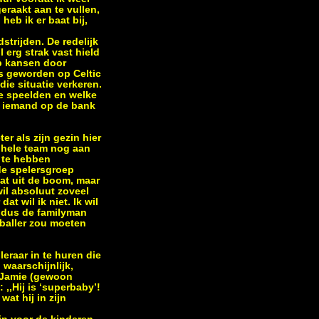
eraakt aan te vullen,
heb ik er baat bij,
strijden. De redelijk
 erg strak vast hield
p kansen door
 is geworden op Celtic
ie situatie verkeren.
ste speelden en welke
et iemand op de bank
r als zijn gezin hier
t hele team nog aan
 te hebben
 de spelersgroep
kat uit de boom, maar
wil absoluut zoveel
at wil ik niet. Ik wil
aldus de familyman
etballer zou moeten
eraar in te huren die
 waarschijnlijk,
. Jamie (gewoon
 ,,Hij is ‘superbaby’!
wat hij in zijn