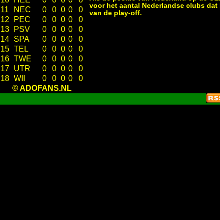
voor het aantal Nederlandse clubs dat
11
NEC
0
0
0
0
0
van de play-off.
12
PEC
0
0
0
0
0
13
PSV
0
0
0
0
0
14
SPA
0
0
0
0
0
15
TEL
0
0
0
0
0
16
TWE
0
0
0
0
0
17
UTR
0
0
0
0
0
18
WII
0
0
0
0
0
© ADOFANS.NL