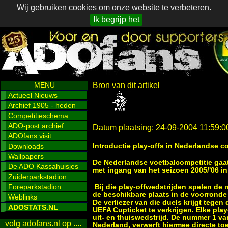
Wij gebruiken cookies om onze website te verbeteren.
Ik begrijp het
MENU
Bron van dit artikel
Actueel Nieuws
Archief 1905 - heden
Competitieschema
ADO-post archief
Datum plaatsing: 24-09-2004 11:59:0
ADOfans visit
Introductie play-offs in Nederlandse c
Downloads
Wallpapers
De Nederlandse voetbalcompetitie gaat
De ADO Kassahuisjes
met ingang van het seizoen 2005/'06 in
Zuiderparkstadion
Foreparkstadion
Bij die play-offwedstrijden spelen d
de beschikbare plaats in de voorrond
Weblinks
De verliezer van die duels krijgt tege
ADOSTATS.NL
UEFA Cupticket te verkrijgen. Elke pl
uit- en thuiswedstrijd. De nummer 1 va
volg adofans.nl op ....
Nederland, verwerft hiermee directe t