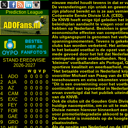
nieuwe model houdt tevens in dat er va
De veranderingen zijn uniek en gewenst
zijn plafond bereikt en is ze aan vern
Prediction League
Coöperatie Eerste Divisie U.A. (CED).
De KNVB heeft enige tijd geleden het 
beleidsplan aandacht te vragen voor m
hebben op Nederland. Besloten is gron
economische effecten van competitiewijz
Als uitgangspunt is genomen het verbe
spanningsmomenten. Tevens is gekeken
clubs kan worden verbeterd. Het antwo
In het betaald voetbal is de opzet van
mede gevoed door het feit dat Nederla
omringende grote voetballanden. Nog z
STAND EREDIVISIE
'kleinere' voetballanden als Portugal,
2026-2027
sportieve kwaliteit en weerbaarheid, m
w
g
v
p
"Het betaalde voetbal in Nederland kri
voorzitter Michael van Praag van de ENV
1
ADO
0
0
0
0
0
toeschouwers en extra inkomsten voor
2
AJA
0
0
0
0
0
"Dit is een overwinning voor het voetb
3
AZ
0
0
0
0
0
continuïteit van topvoetbal in Nederla
ervan overtuigd dat het publiek uiteind
4
CAM
0
0
0
0
0
van de KNVB.
5
EXC
0
0
0
0
0
Ook de clubs uit de Gouden Gids Divis
6
FEY
0
0
0
0
0
huidige nacompetitie, om zo uit te ma
Divisie nemen hierover binnenkort een 
7
FOR
0
0
0
0
0
voor promotie/degradatie akkoord te g
8
GAE
0
0
0
0
0
De overheid is inmiddels op de hoogte
9
GRO
0
0
0
0
0
plaatsvinden.
Als de positie van Nederland op de UEF
10
HEE
0
0
0
0
0