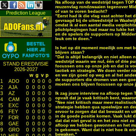
Na afloop van de wedstrijd tegen TOP 
reuzenvlag rondzwaaien tegenover Mi
of van te voren bedacht?
Prediction League
"Eerst had ik die vlag vast achter het 
gevraagd bij de uitwedstrijd in Waalwij
omdat ik al een aantal media verplicht
plichtplegingen had maar nu lukte het
en de spelers de supporters op Midd
leuk om te doen.”
Is het op dit moment moeilijk om met 
blijven staan?
"Dat is altijd belangrijk en niet allee
wedstrijd waarin we nul, één of drie 
STAND EREDIVISIE
focussen ons op onze job en dat is vo
2026-2027
tactiek en strategie. We doen verder ni
w
g
v
p
en we zijn goed op weg en al het ande
de supporters die dromen van een go
1
ADO
0
0
0
0
0
moeten ons blijven focussen op onze 
2
AJA
0
0
0
0
0
3
AZ
0
0
0
0
0
Ik zag jouw interview na afloop tegen
opvalt dat je vaak kritisch bent, waar
4
CAM
0
0
0
0
0
"Nee niet kritisch maar meer realistis
5
EXC
0
0
0
0
0
strategie hebben qua speelwijze en der
6
FEY
0
0
0
0
0
ervoor te zorgen dat dat bewaakt en ui
in de goede positie komen. Vaak lukt 
7
FOR
0
0
0
0
0
dat dat niet geval is en het zou niet zo
8
GAE
0
0
0
0
0
afloop we hebben gewonnen en het maak
9
GRO
0
0
0
0
0
is gekomen. Want dat is niet hoe ik erin
bewaken."
10
HEE
0
0
0
0
0