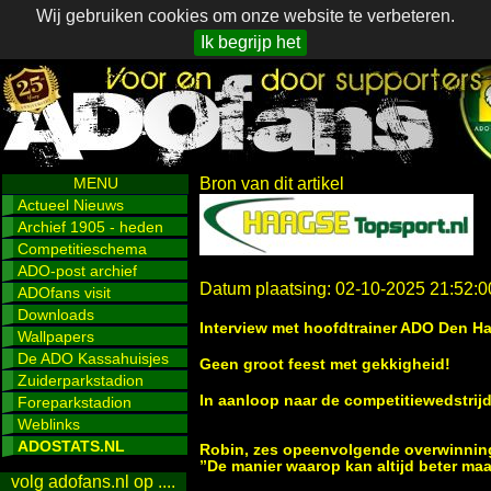
Wij gebruiken cookies om onze website te verbeteren.
Ik begrijp het
MENU
Bron van dit artikel
Actueel Nieuws
Archief 1905 - heden
Competitieschema
ADO-post archief
Datum plaatsing: 02-10-2025 21:52:0
ADOfans visit
Downloads
Interview met hoofdtrainer ADO Den H
Wallpapers
De ADO Kassahuisjes
Geen groot feest met gekkigheid!
Zuiderparkstadion
In aanloop naar de competitiewedstrij
Foreparkstadion
Weblinks
ADOSTATS.NL
Robin, zes opeenvolgende overwinning
”De manier waarop kan altijd beter maa
volg adofans.nl op ....