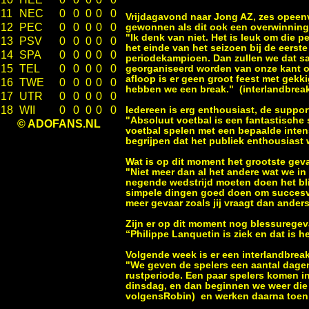
11
NEC
0
0
0
0
0
Vrijdagavond naar Jong AZ, zes opeen
12
PEC
0
0
0
0
0
gewonnen als dit ook een overwinning o
"Ik denk van niet. Het is leuk om die p
13
PSV
0
0
0
0
0
het einde van het seizoen bij de eerst
14
SPA
0
0
0
0
0
periodekampioen. Dan zullen we dat sam
15
TEL
0
0
0
0
0
georganiseerd worden van onze kant omd
afloop is er geen groot feest met gek
16
TWE
0
0
0
0
0
hebben we een break." (interlandbrea
17
UTR
0
0
0
0
0
18
WII
0
0
0
0
0
Iedereen is erg enthousiast, de support
"Absoluut voetbal is een fantastische
© ADOFANS.NL
voetbal spelen met een bepaalde intens
begrijpen dat het publiek enthousiast w
Wat is op dit moment het grootste gev
"Niet meer dan al het andere wat we in
negende wedstrijd moeten doen het blijf
simpele dingen goed doen om succesvol
meer gevaar zoals jij vraagt dan anders
Zijn er op dit moment nog blessuregev
“Philippe Lanquetin is ziek en dat is he
Volgende week is er een interlandbrea
"We geven de spelers een aantal dage
rustperiode. Een paar spelers komen in
dinsdag, en dan beginnen we weer die 
volgensRobin) en werken daarna toen 