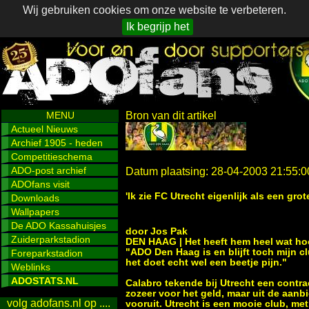
Wij gebruiken cookies om onze website te verbeteren.
Ik begrijp het
MENU
Bron van dit artikel
Actueel Nieuws
Archief 1905 - heden
Competitieschema
ADO-post archief
Datum plaatsing: 28-04-2003 21:55:0
ADOfans visit
'Ik zie FC Utrecht eigenlijk als een gr
Downloads
Wallpapers
De ADO Kassahuisjes
door Jos Pak
Zuiderparkstadion
DEN HAAG | Het heeft hem heel wat hoo
"ADO Den Haag is en blijft toch mijn c
Foreparkstadion
het doet echt wel een beetje pijn."
Weblinks
ADOSTATS.NL
Calabro tekende bij Utrecht een contrac
zozeer voor het geld, maar uit de aanb
volg adofans.nl op ....
vooruit. Utrecht is een mooie club, me