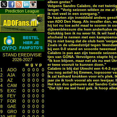
alleen groter."
Volgens Sandro Calabro, de net twintig
langer. "Vorig seizoen wilden ze me al
Prediction League
ik niet veel in een overgang."
De kaarten zijn inmiddeld anders gesc
van ADO Den Haag. Als invaller dan, wa
hij tot nu toe acht maal te scoren in 
dijbeenblessure die hem anderhalve maa
Gelukkig ben ik nu weer fit. Ik wil he
afscheid te nemen met een kampioens
Hij is niet bang dat de club hem 'verge
Zoals in de uitwedstrijd tegen Veendam,
bij een 0-0 stand en scoorde tweemaal 
Calabro is pas aan zijn tweede seizoen 
STAND EREDIVISIE
tjes van GONA. Vervolgens stapte hij 
2026-2027
"Ik kon blijven, maar net als nu met U
w
g
v
p
er twee vooruit te kunnen doen."
Calabro is blij dat Utrecht een 4-4-2-
1
ADO
0
0
0
0
0
(nu nog actief bij Emmen, topscorer van
2
AJA
0
0
0
0
0
Ik zal keihard knokken voor m'n plek. 
3
AZ
0
0
0
0
0
jaar zie ik toch vooral als een leerjaar.
Het kan dus gebeuren dat Sandro Calabr
4
CAM
0
0
0
0
0
"Dat lijkt me wel heel gek. Ik hoop all
5
EXC
0
0
0
0
0
6
FEY
0
0
0
0
0
7
FOR
0
0
0
0
0
8
GAE
0
0
0
0
0
9
GRO
0
0
0
0
0
10
HEE
0
0
0
0
0