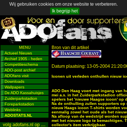
Wij gebruiken cookies om onze website te verbeteren.
Ik begrijp het
MENU
Bron van dit artikel
Actueel Nieuws
Archief 1905 - heden
Competitieschema
Datum plaatsing: 13-05-2004 21:20:0
ADO-post archief
ADOfans visit
Iconen uit verleden onthullen nieuw i
Downloads
Wallpapers
ADO Den Haag voert met ingang van he
De ADO Kassahuisjes
mei a.s. in het Zuiderparkstadion offi
Zuiderparkstadion
spelers het 'nieuwe Haagse icoon' op 
Na de onthulling zullen supporters op 
Foreparkstadion
nieuw Haags icoon T-shirts worden vo
Weblinks
eenmalig zowel het oude als het nieuwe
ADOSTATS.NL
Na afloop van de wedstrijd worden sup
met het nieuwe logo te bemachtigen. Te
volg adofans.nl op ....
collector's item verkrijgbaar.