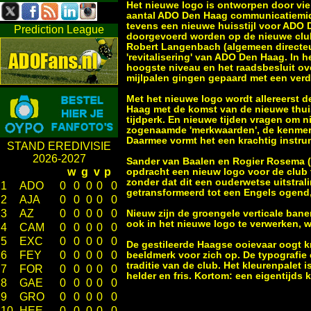
Het nieuwe logo is ontworpen door vier
aantal ADO Den Haag communicatiemidd
tevens een nieuwe huisstijl voor ADO D
Prediction League
doorgevoerd worden op de nieuwe club
Robert Langenbach (algemeen directeu
'revitalisering' van ADO Den Haag. In 
hoogste niveau en het raadsbesluit ov
mijlpalen gingen gepaard met een verde
Met het nieuwe logo wordt allereerst 
Haag met de komst van de nieuwe thu
tijdperk. En nieuwe tijden vragen om 
zogenaamde 'merkwaarden', de kenmer
Daarmee vormt het een krachtig instru
STAND EREDIVISIE
2026-2027
Sander van Baalen en Rogier Rosema (
w
g
v
p
opdracht een nieuw logo voor de club t
zonder dat dit een ouderwetse uitstral
1
ADO
0
0
0
0
0
getransformeerd tot een Engels ogend
2
AJA
0
0
0
0
0
3
AZ
0
0
0
0
0
Nieuw zijn de groengele verticale bane
ook in het nieuwe logo te verwerken, w
4
CAM
0
0
0
0
0
5
EXC
0
0
0
0
0
De gestileerde Haagse ooievaar oogt krac
6
FEY
0
0
0
0
0
beeldmerk voor zich op. De typografie e
traditie van de club. Het kleurenpalet
7
FOR
0
0
0
0
0
helder en fris. Kortom: een eigentijds 
8
GAE
0
0
0
0
0
9
GRO
0
0
0
0
0
10
HEE
0
0
0
0
0