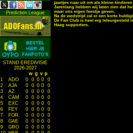
jaartjes naar uit om als kleine kinder
Jarenlang hebben wij laten zien dat he
maar ons eigen feestje geven.
Prediction League
Na de wedstrijd zal er een korte huldig
De Fan Club is heel erg teleurgesteld i
Haag supporters.
STAND EREDIVISIE
2026-2027
w
g
v
p
1
ADO
0
0
0
0
0
2
AJA
0
0
0
0
0
3
AZ
0
0
0
0
0
4
CAM
0
0
0
0
0
5
EXC
0
0
0
0
0
6
FEY
0
0
0
0
0
7
FOR
0
0
0
0
0
8
GAE
0
0
0
0
0
9
GRO
0
0
0
0
0
10
HEE
0
0
0
0
0