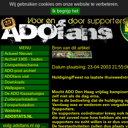
Wij gebruiken cookies om onze website te verbeteren.
Ik begrijp het
MENU
Bron van dit artikel
Actueel Nieuws
Archief 1905 - heden
Competitieschema
Datum plaatsing: 23-04-2003 21:55:0
ADO-post archief
ADOfans visit
Huldiging/Feest na laatste thuiswedstr
Downloads
Wallpapers
Mocht ADO Den Haag vrijdag kampioen 
De ADO Kassahuisjes
zelf niet als de dag erna.
Zuiderparkstadion
Het is de bedoeling dat de huldiging op
Foreparkstadion
Vandaag was er wederom een vergaderi
Supporters.
Weblinks
De supporters coördinator kreeg ook t
ADOSTATS.NL
die net zoveel now how hebben als ee
supporters nu echt willen is er dus voo
volg adofans.nl op ....
De feestactiviteiten zullen dus plaats 