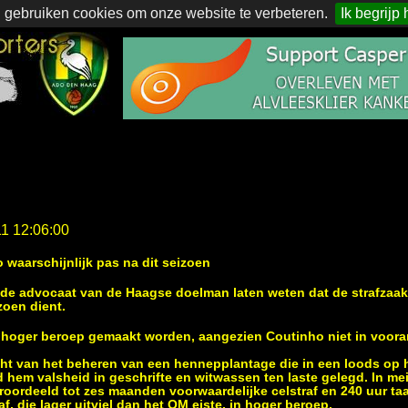
 gebruiken cookies om onze website te verbeteren.
Ik begrijp 
11 12:06:00
waarschijnlijk pas na dit seizoen
de advocaat van de Haagse doelman laten weten dat de strafzaa
zoen dient.
 hoger beroep gemaakt worden, aangezien Coutinho niet in voorarr
t van het beheren van een hennepplantage die in een loods op he
hem valsheid in geschrifte en witwassen ten laste gelegd. In mei
roordeeld tot zes maanden voorwaardelijke celstraf en 240 uur ta
f, die lager uitviel dan het OM eiste, in hoger beroep.