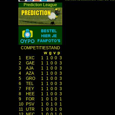
Prediction League
COMPETITIESTAND
w
g
v
p
1
EXC
1
1
0
0
3
2
GAE
1
1
0
0
3
3
AJA
1
1
0
0
3
4
AZA
1
1
0
0
3
5
GRO
1
1
0
0
3
6
TEL
1
1
0
0
3
7
FEY
1
1
0
0
3
8
HEE
1
1
0
0
3
9
FOR
1
0
1
0
1
10
PSV
1
0
1
0
1
11
UTR
1
0
0
1
0
12
NEC
1
0
0
1
0