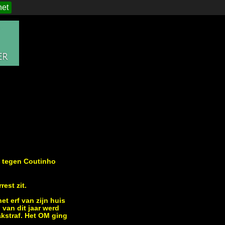
het
k tegen Coutinho
est zit.
t erf van zijn huis
 van dit jaar werd
akstraf. Het OM ging