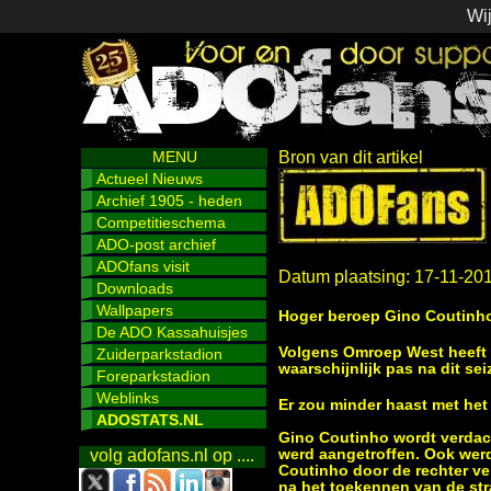
Wij
MENU
Bron van dit artikel
Actueel Nieuws
Archief 1905 - heden
Competitieschema
ADO-post archief
ADOfans visit
Datum plaatsing: 17-11-20
Downloads
Wallpapers
Hoger beroep Gino Coutinho 
De ADO Kassahuisjes
Volgens Omroep West heeft 
Zuiderparkstadion
waarschijnlijk pas na dit sei
Foreparkstadion
Weblinks
Er zou minder haast met het
ADOSTATS.NL
Gino Coutinho wordt verdach
werd aangetroffen. Ook werd 
volg adofans.nl op ....
Coutinho door de rechter ve
na het toekennen van de stra