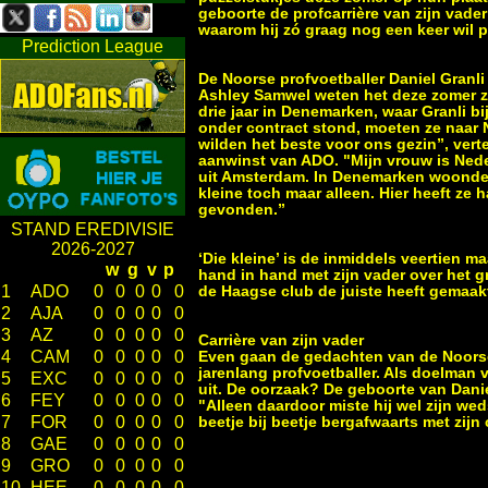
geboorte de profcarrière van zijn vader
waarom hij zó graag nog een keer wil 
Prediction League
De Noorse profvoetballer Daniel Granli
Ashley Samwel weten het deze zomer z
drie jaar in Denemarken, waar Granli b
onder contract stond, moeten ze naar
wilden het beste voor ons gezin”, verte
aanwinst van ADO. "Mijn vrouw is Ned
uit Amsterdam. In Denemarken woonde
kleine toch maar alleen. Hier heeft ze 
gevonden.”
STAND EREDIVISIE
2026-2027
‘Die kleine’ is de inmiddels veertien 
w
g
v
p
hand in hand met zijn vader over het g
1
ADO
0
0
0
0
0
de Haagse club de juiste heeft gemaakt.
2
AJA
0
0
0
0
0
3
AZ
0
0
0
0
0
Carrière van zijn vader
4
CAM
0
0
0
0
0
Even gaan de gedachten van de Noorse 
jarenlang profvoetballer. Als doelman 
5
EXC
0
0
0
0
0
uit. De oorzaak? De geboorte van Daniel
6
FEY
0
0
0
0
0
"Alleen daardoor miste hij wel zijn wed
7
FOR
0
0
0
0
0
beetje bij beetje bergafwaarts met zijn 
8
GAE
0
0
0
0
0
9
GRO
0
0
0
0
0
10
HEE
0
0
0
0
0