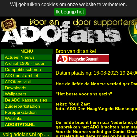
Wij gebruiken cookies om onze website te verbeteren.
Ik begrijp het
MENU
Bron van dit artikel
Actueel Nieuws
Archief 1905 - heden
Competitieschema
Datum plaatsing: 16-08-2023 19:24:0
ADO-post archief
ADOfans visit
Hoe de liefde de Noorse verdediger Da
Downloads
Wallpapers
"Het beste voor ons gezin"
De ADO Kassahuisjes
tekst: Youri Zaat
Zuiderparkstadion
foto: ADO Den Haag/Angelo Blankespo
Foreparkstadion
Weblinks
De liefde bracht hem naar Nederland, 
ADOSTATS.NL
gesprekken met ADO brachten hem naa
Voor de Noorse verdediger Daniel Granli
volg adofans.nl op ....
puzzelstukjes deze zomer op hun plaat