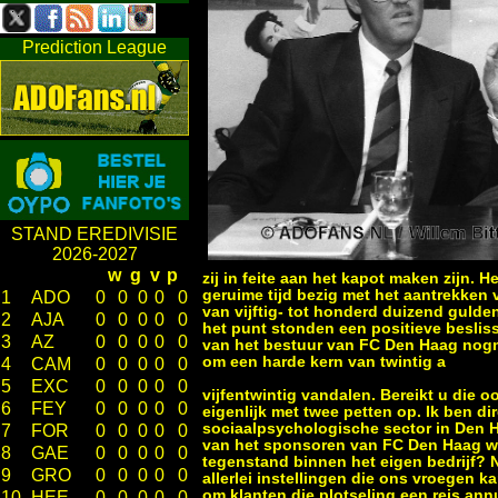
Prediction League
STAND EREDIVISIE
2026-2027
w
g
v
p
zij in feite aan het kapot maken zijn. H
geruime tijd bezig met het aantrekken 
1
ADO
0
0
0
0
0
van vijftig- tot honderd duizend gulde
2
AJA
0
0
0
0
0
het punt stonden een positieve besliss
3
AZ
0
0
0
0
0
van het bestuur van FC Den Haag nogm
om een harde kern van twintig a
4
CAM
0
0
0
0
0
5
EXC
0
0
0
0
0
vijfentwintig vandalen. Bereikt u die o
6
FEY
0
0
0
0
0
eigenlijk met twee petten op. Ik ben di
sociaalpsychologische sector in Den Ha
7
FOR
0
0
0
0
0
van het sponsoren van FC Den Haag wat 
8
GAE
0
0
0
0
0
tegenstand binnen het eigen bedrijf? N
9
GRO
0
0
0
0
0
allerlei instellingen die ons vroegen k
om klanten die plotseling een reis ann
10
HEE
0
0
0
0
0