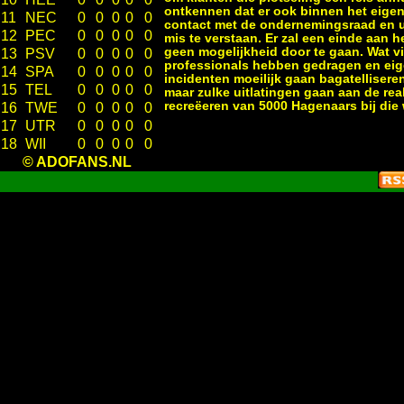
ontkennen dat er ook binnen het eigen
11
NEC
0
0
0
0
0
contact met de ondernemingsraad en uit
12
PEC
0
0
0
0
0
mis te verstaan. Er zal een einde aan
geen mogelijkheid door te gaan. Wat vi
13
PSV
0
0
0
0
0
professionals hebben gedragen en eige
14
SPA
0
0
0
0
0
incidenten moeilijk gaan bagatelliseren
15
TEL
0
0
0
0
0
maar zulke uitlatingen gaan aan de real
recreëeren van 5000 Hagenaars bij die 
16
TWE
0
0
0
0
0
17
UTR
0
0
0
0
0
18
WII
0
0
0
0
0
© ADOFANS.NL