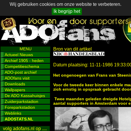
Wij gebruiken cookies om onze website te verbeteren.
Ik begrijp het
MENU
Bron van dit artikel
Actueel Nieuws
Archief 1905 - heden
Datum plaatsing: 11-11-1986 19:33:0
Competitieschema
ADO-post archief
Het ongenoegen van Frans van Steenis:
ADOfans visit
Downloads
Voor de tweede keer binnen enkele maa
zich ernstig in opspraak gebracht doo
Wallpapers
De ADO Kassahuisjes
Twee maanden geleden dreigde Hotelpla
Zuiderparkstadion
aantal supporters in Amsterdam voor e
Foreparkstadion
Weblinks
ADOSTATS.NL
volg adofans.nl op ....