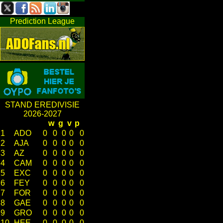
Prediction League
STAND EREDIVISIE
2026-2027
w
g
v
p
1
ADO
0
0
0
0
0
2
AJA
0
0
0
0
0
3
AZ
0
0
0
0
0
4
CAM
0
0
0
0
0
5
EXC
0
0
0
0
0
6
FEY
0
0
0
0
0
7
FOR
0
0
0
0
0
8
GAE
0
0
0
0
0
9
GRO
0
0
0
0
0
10
HEE
0
0
0
0
0