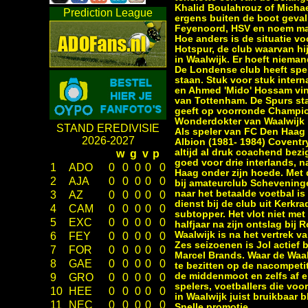
Khalid Boulahrouz of Michae
Prediction League
ergens buiten de boot gevall
Feyenoord, HSV en noem ma
Hoe anders is de situatie v
Hotspur, de club waarvan hij
in Waalwijk. Er hoeft niema
De Londense club heeft spel
staan. Stuk voor stuk intern
en Ahmed 'Mido' Hossam vind
van Tottenham. De Spurs staa
geeft op voorronde Champion
Wonderdokter van Waalwijk
STAND EREDIVISIE
Als speler van FC Den Haag
2026-2027
Albion (1981- 1984) Coventr
altijd al druk coachend bez
w
g
v
p
goed voor drie interlands, na
1
ADO
0
0
0
0
0
Haag onder zijn hoede. Met da
2
AJA
0
0
0
0
0
bij amateurclub Schevening
naar het betaalde voetbal i
3
AZ
0
0
0
0
0
dienst bij de club uit Kerkr
4
CAM
0
0
0
0
0
subtopper. Het vlot niet me
5
EXC
0
0
0
0
0
halfjaar na zijn ontslag bij
Waalwijk is na het vertrek v
6
FEY
0
0
0
0
0
Zes seizoenen is Jol actief
7
FOR
0
0
0
0
0
Marcel Brands. Waar de Waal
8
GAE
0
0
0
0
0
te bezitten op de nacompetit
de middenmoot en zelfs af en
9
GRO
0
0
0
0
0
spelers, voetballers die vo
10
HEE
0
0
0
0
0
in Waalwijk juist bruikbaar bl
11
NEC
0
0
0
0
0
Snelle promotie