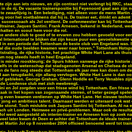
te zijn aan iets nieuws, en zijn contract niet verlengt bij RKC, sta
in de rij. De vacante trainerspositie bij Feyenoord gaat aan zijn n
e zwaarlijvig is. Een belediging, niet alleen voor de mens Martin 
 voor het voetbalmens dat hij is. De trainer eet, drinkt en ademt
n succescoach als Jol verdient. De oefenmeester kan bij Tottenha
trainer, Jaques Santini. Frank Arnesen, bekend in Nederland, we
chatten en scout hem voor die rol.
lke andere club te goed of te ervaren zou hebben gevoeld voor een
al International te blijken dat zijn keuze puur een gevoelskwestie
d in een periode dat Tottenham de beste club van Engeland was. 
l die oude beelden kwamen weer naar boven." Tottenham Hotspur 
tstraling, de rijke historie, het prachtige White Hart Lane als thu
am nog steeds heeft in heel Engeland.
 is minder rooskleurig; de Spurs hikken vanwege de rijke historie 
lfs in de wetenschap dat stadsgenoten Arsenal en Chelsea de cl
ken de fans nog steeds dat Tottenham elk jaar mee kan doen om de
aan terugdacht, zijn allang vervlogen. White Hart Lane is dan ook
of gebleken. George Graham, Glenn Hoddle en Terry Venables zij
e de Londense club met zich meebrengt.
ni en Jol zorgden voor een frisse wind bij Tottenham. Een frisse
aak in het kopen van zogenaamde sterren, of beter gezegd speler
og even kwamen verdienen op White Hart Lane. Het nieuwe technis
 jong en ambitieus talent. Daarnaast werden er uiteraard ook wat 
te stond. Toch mislukte ook Jaques Santini bij Tottenham. Al na
ach uit Londen. Heimwee en privé-problemen. Maar ook de result
 Jol werd aangesteld als interim-trainer en Arnesen kon op zoek n
eel later kwam de Deen er achter dat Tottenham de ideale trainer e
t Martin Jol op 8 november 2004 officieel benoemd werd tot train