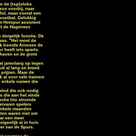
an de (top)clubs
eus voorbij, naar
Jol, maar vooral een
 voetbal. Gelukkig
m Hotspur assistent
et de Hagenees
 dergelijk functie. De
 was. "Het moet de
Ik hoorde Arnesen de
heeft iets aparts.
ishaven en de grote
al jarenlang op tegen
ub al lang en breed
 prijzen. Maar de
 al voor vele trainers
n enkele namen die
 wind die ook nodig
s die aan het einde
che trio struinde
ervaren spelers
 enkele maanden
aten waren niet om
aar een meer
igenlijk al in huis
er van de Spurs.