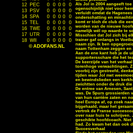
Als Jol in 2004 aangeeft toe 
12
PEC
0
0
0
0
0
ogenschijnlijk niet voor hem 
13
PSV
0
0
0
0
0
verluidt omdat de Hagenees t
14
SPA
0
0
0
0
0
onderschatting en minachting
komt er tóch de club die ee
15
TEL
0
0
0
0
0
worden van de nieuwe hoofd
16
TWE
0
0
0
0
0
namelijk wél op waarde te s
17
UTR
0
0
0
0
0
Misschien dat Jol zich bij e
trainer gaf onlangs in Voetb
18
WII
0
0
0
0
0
naam zijn. Ik ben opgegroei
© ADOFANS.NL
naam Tottenham zeggen en a
Aan de ene kant heb je de ui
supportersschare die het te
De keerzijde van het verhaal
torenhoge verwachtingen. Ze
voorbij zijn gestreefd, den
tijden waar Jol met weemoed 
en bewindslieden een kerkh
zwichtten onder de druk di
De entree van Arnesen, Santi
was. De Spurs grossierden v
van hun carrière zaten en n
heel Europa af, op zoek naar
bijgehaald, maar het geraam
vertrok de Franse succesco
over naar huis te schrijven.
geschikte hoofdcoach. Niet v
had. Zo kwam het dan ook da
Succesverhaal