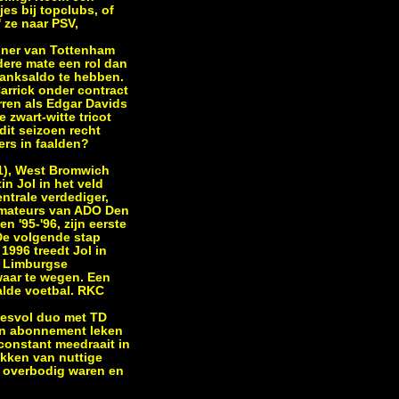
es bij topclubs, of
 ze naar PSV,
ainer van Tottenham
ndere mate een rol dan
banksaldo te hebben.
arrick onder contract
rren als Edgar Davids
zwart-witte tricot
dit seizoen recht
ers in faalden?
81), West Bromwich
n Jol in het veld
ntrale verdediger,
e amateurs van ADO Den
n '95-'96, zijn eerste
De volgende stap
1996 treedt Jol in
de Limburgse
waar te wegen. Een
aalde voetbal. RKC
ccesvol duo met TD
een abonnement leken
 constant meedraait in
ekken van nuttige
s overbodig waren en