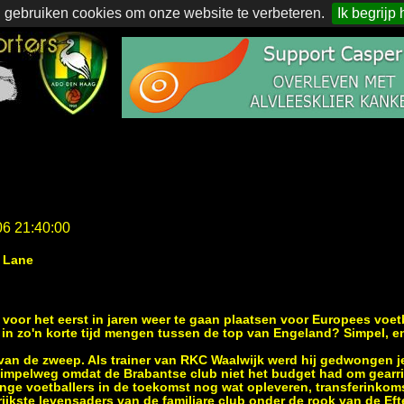
 gebruiken cookies om onze website te verbeteren.
Ik begrijp 
06 21:40:00
 Lane
 voor het eerst in jaren weer te gaan plaatsen voor Europees voe
n zo'n korte tijd mengen tussen de top van Engeland? Simpel, en 
 van de zweep. Als trainer van RKC Waalwijk werd hij gedwongen je
simpelweg omdat de Brabantse club niet het budget had om gearri
ge voetballers in de toekomst nog wat opleveren, transferinkoms
ijkste levensaders van de familiare club onder de rook van de Ef