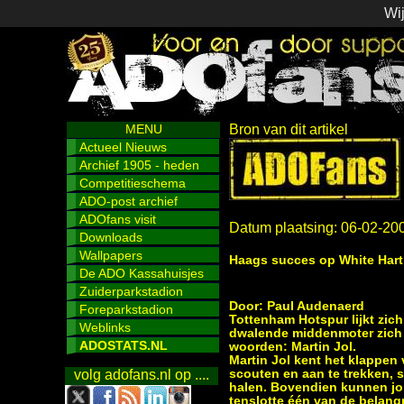
Wij
MENU
Bron van dit artikel
Actueel Nieuws
Archief 1905 - heden
Competitieschema
ADO-post archief
ADOfans visit
Datum plaatsing: 06-02-20
Downloads
Wallpapers
Haags succes op White Hart
De ADO Kassahuisjes
Zuiderparkstadion
Door: Paul Audenaerd
Foreparkstadion
Tottenham Hotspur lijkt zich
Weblinks
dwalende middenmoter zich i
ADOSTATS.NL
woorden: Martin Jol.
Martin Jol kent het klappen
scouten en aan te trekken, 
volg adofans.nl op ....
halen. Bovendien kunnen jon
tenslotte één van de belangr