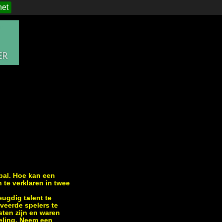
het
tbal. Hoe kan een
te verklaren in twee
ugdig talent te
veerde spelers te
ten zijn en waren
teling. Neem een