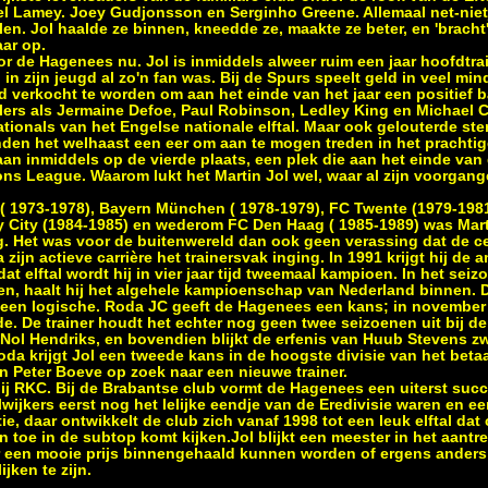
l Lamey. Joey Gudjonsson en Serginho Greene. Allemaal net-nietj
en. Jol haalde ze binnen, kneedde ze, maakte ze beter, en 'bracht'
ar op.
oor de Hagenees nu. Jol is inmiddels alweer ruim een jaar hoofdtr
 in zijn jeugd al zo'n fan was. Bij de Spurs speelt geld in veel mi
nd verkocht te worden om aan het einde van het jaar een positief 
ers als Jermaine Defoe, Paul Robinson, Ledley King en Michael C
ationals van het Engelse nationale elftal. Maar ook gelouterde ste
en het welhaast een eer om aan te mogen treden in het prachtige 
n inmiddels op de vierde plaats, een plek die aan het einde van 
s League. Waarom lukt het Martin Jol wel, waar al zijn voorgang
 ( 1973-1978), Bayern München ( 1978-1979), FC Twente (1979-19
y City (1984-1985) en wederom FC Den Haag ( 1985-1989) was Marti
ig. Het was voor de buitenwereld dan ook geen verassing dat de ce
 zijn actieve carrière het trainersvak inging. In 1991 krijgt hij d
t elftal wordt hij in vier jaar tijd tweemaal kampioen. In het seizoe
en, haalt hij het algehele kampioenschap van Nederland binnen. 
s een logische. Roda JC geeft de Hagenees een kans; in november 
ade. De trainer houdt het echter nog geen twee seizoenen uit bij 
t Nol Hendriks, en bovendien blijkt de erfenis van Huub Stevens z
 Roda krijgt Jol een tweede kans in de hoogste divisie van het bet
an Peter Boeve op zoek naar een nieuwe trainer.
 bij RKC. Bij de Brabantse club vormt de Hagenees een uiterst su
wijkers eerst nog het lelijke eendje van de Eredivisie waren en 
ie, daar ontwikkelt de club zich vanaf 1998 tot een leuk elftal dat
 toe in de subtop komt kijken.Jol blijkt een meester in het aantr
or een mooie prijs binnengehaald kunnen worden of ergens ander
ijken te zijn.