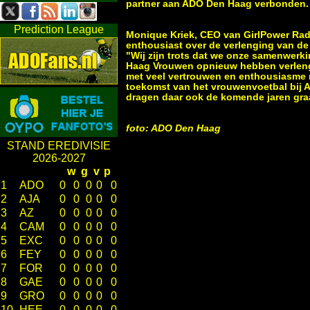
partner aan ADO Den Haag verbonden
Prediction League
Monique Kriek, CEO van GirlPower Radi
enthousiast over de verlenging van d
"Wij zijn trots dat we onze samenwer
Haag Vrouwen opnieuw hebben verleng
met veel vertrouwen en enthousiasme 
toekomst van het vrouwenvoetbal bij
dragen daar ook de komende jaren graa
foto: ADO Den Haag
STAND EREDIVISIE
2026-2027
w
g
v
p
1
ADO
0
0
0
0
0
2
AJA
0
0
0
0
0
3
AZ
0
0
0
0
0
4
CAM
0
0
0
0
0
5
EXC
0
0
0
0
0
6
FEY
0
0
0
0
0
7
FOR
0
0
0
0
0
8
GAE
0
0
0
0
0
9
GRO
0
0
0
0
0
10
HEE
0
0
0
0
0