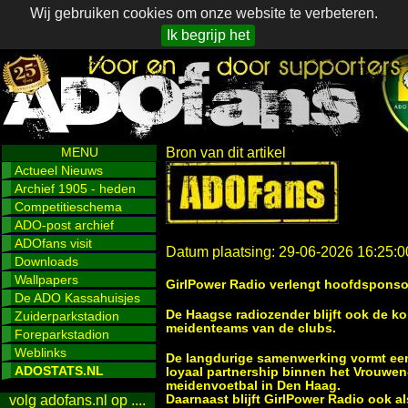
Wij gebruiken cookies om onze website te verbeteren.
Ik begrijp het
MENU
Bron van dit artikel
Actueel Nieuws
Archief 1905 - heden
Competitieschema
ADO-post archief
ADOfans visit
Datum plaatsing: 29-06-2026 16:25:0
Downloads
Wallpapers
GirlPower Radio verlengt hoofdspons
De ADO Kassahuisjes
De Haagse radiozender blijft ook de
Zuiderparkstadion
meidenteams van de clubs.
Foreparkstadion
Weblinks
De langdurige samenwerking vormt ee
ADOSTATS.NL
loyaal partnership binnen het Vrouwen
meidenvoetbal in Den Haag.
Daarnaast blijft GirlPower Radio ook al
volg adofans.nl op ....