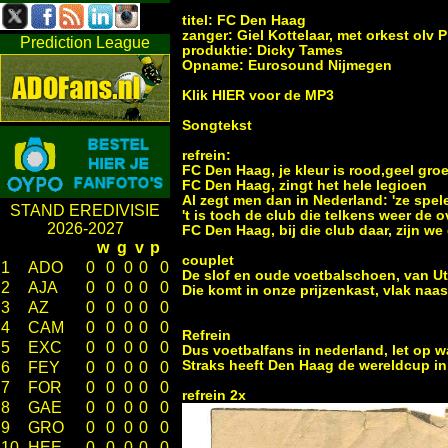
titel: FC Den Haag
zanger: Giel Kottelaar, met orkest olv 
Prediction League
produktie: Dicky Tames
Opname: Eurosound Nijmegen
Klik
HIER
voor de MP3
Songtekst
refrein:
FC Den Haag, je kleur is rood,geel gro
FC Den Haag, zingt het hele legioen
Al zegt men dan in Nederland: 'ze spel
STAND EREDIVISIE
't is toch de club die telkens weer de 
2026-2027
FC Den Haag, bij die club daar, zijn we
w
g
v
p
couplet
1
ADO
0
0
0
0
0
De slof en oude voetbalschoen, van U
2
AJA
0
0
0
0
0
Die komt in onze prijzenkast, vlak naa
3
AZ
0
0
0
0
0
4
CAM
0
0
0
0
0
Refrein
5
EXC
0
0
0
0
0
Dus voetbalfans in nederland, let op w
Straks heeft Den Haag de wereldcup i
6
FEY
0
0
0
0
0
7
FOR
0
0
0
0
0
refrein 2x
8
GAE
0
0
0
0
0
9
GRO
0
0
0
0
0
10
HEE
0
0
0
0
0