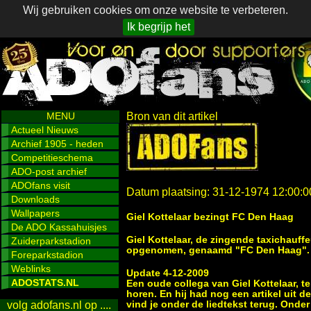
Wij gebruiken cookies om onze website te verbeteren.
Ik begrijp het
MENU
Bron van dit artikel
Actueel Nieuws
Archief 1905 - heden
Competitieschema
ADO-post archief
ADOfans visit
Datum plaatsing: 31-12-1974 12:00:0
Downloads
Wallpapers
Giel Kottelaar bezingt FC Den Haag
De ADO Kassahuisjes
Giel Kottelaar, de zingende taxichauffe
Zuiderparkstadion
opgenomen, genaamd "FC Den Haag". L
Foreparkstadion
Weblinks
Update 4-12-2009
ADOSTATS.NL
Een oude collega van Giel Kottelaar, t
horen. En hij had nog een artikel uit d
vind je onder de liedtekst terug. Onde
volg adofans.nl op ....