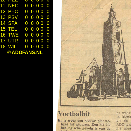
11
NEC
0
0
0
0
0
12
PEC
0
0
0
0
0
13
PSV
0
0
0
0
0
14
SPA
0
0
0
0
0
15
TEL
0
0
0
0
0
16
TWE
0
0
0
0
0
17
UTR
0
0
0
0
0
18
WII
0
0
0
0
0
© ADOFANS.NL