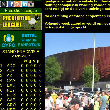
geelgroene rook door enkele honderd
trainingscomplex in wording konden de
echt nodig) en de diverse trainings-act
Prediction League
Na de training ontstond er spontaan ee
Volgende week zaterdag wordt op het n
oefenwedstrijd gespeeld.
STAND EREDIVISIE
2026-2027
w
g
v
p
1
ADO
0
0
0
0
0
2
AJA
0
0
0
0
0
3
AZ
0
0
0
0
0
4
CAM
0
0
0
0
0
5
EXC
0
0
0
0
0
6
FEY
0
0
0
0
0
7
FOR
0
0
0
0
0
8
GAE
0
0
0
0
0
9
GRO
0
0
0
0
0
10
HEE
0
0
0
0
0