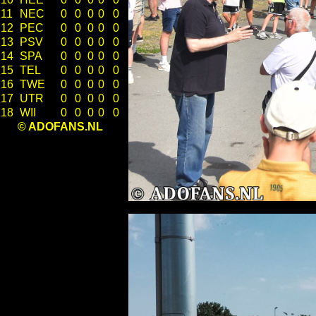
11
NEC
0
0
0
0
0
12
PEC
0
0
0
0
0
13
PSV
0
0
0
0
0
14
SPA
0
0
0
0
0
15
TEL
0
0
0
0
0
16
TWE
0
0
0
0
0
17
UTR
0
0
0
0
0
18
WII
0
0
0
0
0
© ADOFANS.NL