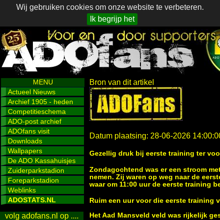
Wij gebruiken cookies om onze website te verbeteren.
Ik begrijp het
MENU
Bron van dit artikel
Actueel Nieuws
Archief 1905 - heden
Competitieschema
ADO-post archief
ADOfans visit
Datum plaatsing: 28-06-2026 14:00:0
Downloads
Wallpapers
Gezellig druk bij eerste training ter 
De ADO Kassahuisjes
Zondagochtend was er een stroom met 
Zuiderparkstadion
nemen. Zij waren op weg naar de eerst
Foreparkstadion
waar om 11:00 uur de eerste training b
Weblinks
ADOSTATS.NL
Ruim een uur voor die eerste training 
Het Aad Mansveld veld was rijkelijk g
volg adofans.nl op ....