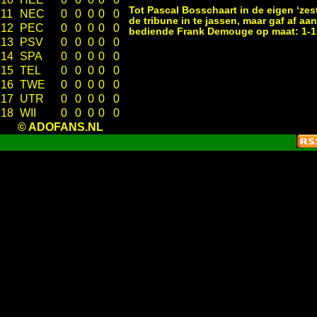
Tot Pascal Bosschaart in de eigen ‘zes
11
NEC
0
0
0
0
0
de tribune in te jassen, maar gaf af aa
12
PEC
0
0
0
0
0
bediende Frank Demouge op maat: 1-1
13
PSV
0
0
0
0
0
14
SPA
0
0
0
0
0
15
TEL
0
0
0
0
0
16
TWE
0
0
0
0
0
17
UTR
0
0
0
0
0
18
WII
0
0
0
0
0
© ADOFANS.NL