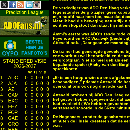
De verdediger van ADO Den Haag verko
Prediction League
tegenstander Sergio Zijler ‘geen kopst
mijn hoofd naar hem toe, maar dat deed 
Maar ik had die beweging natuurlijk n
echt een kopstoot dan staat hij niet me
Ammi’s eerste was ADO’s zesde rode kaa
Feyenoord en RKC Waalwijk (beide vijf
Atteveld ook. „Daar gaan we maandag o
De trainer had gemengde gevoelens bij
ene wordt nu wel beoordeeld en de and
vergrootglas’. Niet zo heel gek als een
STAND EREDIVISIE
bepalende speler (Ricky van den Bergh)
2026-2027
spreekkoren.
w
g
v
p
1
ADO
0
0
0
0
0
„Er is een hoop onzin op ons afgekomen
beschadigen,” priemde Atteveld de bes
2
AJA
0
0
0
0
0
overkomt ons ook nog die rode kaart.”
3
AZ
0
0
0
0
0
4
CAM
0
0
0
0
0
Atteveld probeert bij ADO Den Haag een
het gevoel hebben gegeven dat dat aardi
5
EXC
0
0
0
0
0
had overleefd (‘We hebben gevochten al
6
FEY
0
0
0
0
0
verrassend scoorde in de 66ste minuut
7
FOR
0
0
0
0
0
De Hagenaars, zonder de geschorste m
8
GAE
0
0
0
0
0
minuten de illusie koesteren dat de ee
9
GRO
0
0
0
0
0
was.
10
HEE
0
0
0
0
0