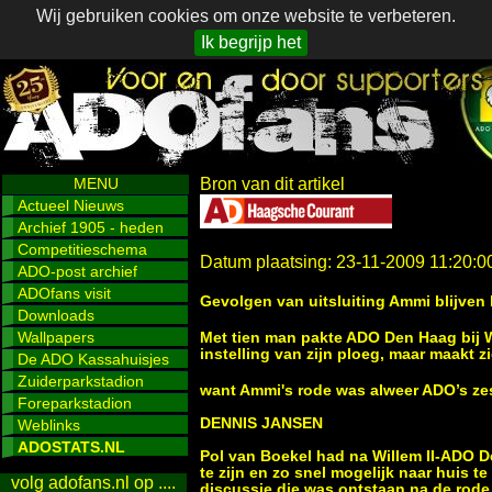
Wij gebruiken cookies om onze website te verbeteren.
Ik begrijp het
MENU
Bron van dit artikel
Actueel Nieuws
Archief 1905 - heden
Competitieschema
Datum plaatsing: 23-11-2009 11:20:0
ADO-post archief
ADOfans visit
Gevolgen van uitsluiting Ammi blijve
Downloads
Wallpapers
Met tien man pakte ADO Den Haag bij Wi
instelling van zijn ploeg, maar maakt z
De ADO Kassahuisjes
Zuiderparkstadion
want Ammi's rode was alweer ADO’s zes
Foreparkstadion
DENNIS JANSEN
Weblinks
ADOSTATS.NL
Pol van Boekel had na Willem II-ADO De
te zijn en zo snel mogelijk naar huis t
volg adofans.nl op ....
discussie die was ontstaan na de rode