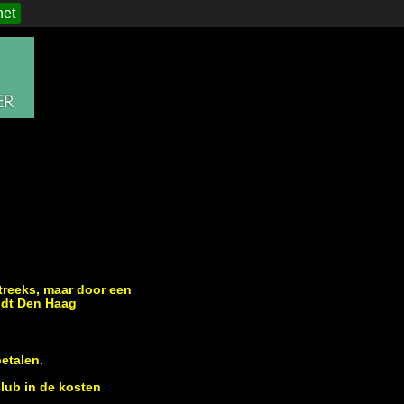
het
treeks, maar door een
eldt Den Haag
etalen.
club in de kosten