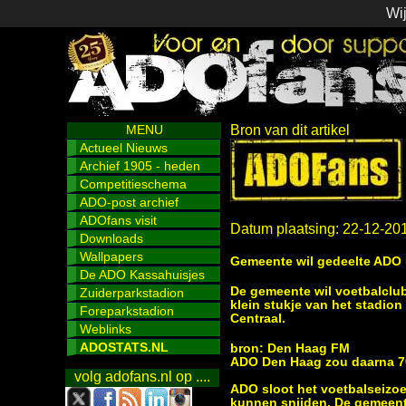
Wij
MENU
Bron van dit artikel
Actueel Nieuws
Archief 1905 - heden
Competitieschema
ADO-post archief
ADOfans visit
Datum plaatsing: 22-12-20
Downloads
Wallpapers
Gemeente wil gedeelte ADO
De ADO Kassahuisjes
De gemeente wil voetbalclub
Zuiderparkstadion
klein stukje van het stadio
Foreparkstadion
Centraal.
Weblinks
ADOSTATS.NL
bron: Den Haag FM
ADO Den Haag zou daarna 70
volg adofans.nl op ....
ADO sloot het voetbalseizoe
kunnen snijden. De gemeen