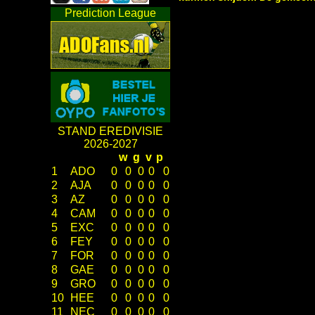
Prediction League
STAND EREDIVISIE
2026-2027
w
g
v
p
1
ADO
0
0
0
0
0
2
AJA
0
0
0
0
0
3
AZ
0
0
0
0
0
4
CAM
0
0
0
0
0
5
EXC
0
0
0
0
0
6
FEY
0
0
0
0
0
7
FOR
0
0
0
0
0
8
GAE
0
0
0
0
0
9
GRO
0
0
0
0
0
10
HEE
0
0
0
0
0
11
NEC
0
0
0
0
0