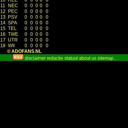
11
NEC
0
0
0
0
0
12
PEC
0
0
0
0
0
13
PSV
0
0
0
0
0
14
SPA
0
0
0
0
0
15
TEL
0
0
0
0
0
16
TWE
0
0
0
0
0
17
UTR
0
0
0
0
0
18
WII
0
0
0
0
0
© ADOFANS.NL
disclaimer
redactie statuut
about us
sitemap
.