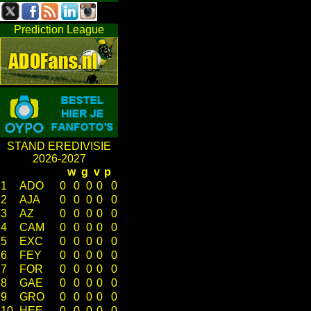
Prediction League
STAND EREDIVISIE
2026-2027
w
g
v
p
1
ADO
0
0
0
0
0
2
AJA
0
0
0
0
0
3
AZ
0
0
0
0
0
4
CAM
0
0
0
0
0
5
EXC
0
0
0
0
0
6
FEY
0
0
0
0
0
7
FOR
0
0
0
0
0
8
GAE
0
0
0
0
0
9
GRO
0
0
0
0
0
10
HEE
0
0
0
0
0